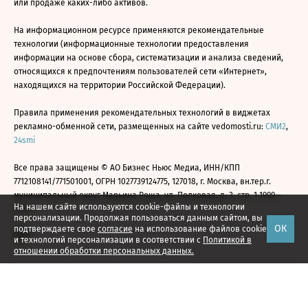
или продаже каких-либо активов.
На информационном ресурсе применяются рекомендательные
технологии (информационные технологии предоставления
информации на основе сбора, систематизации и анализа сведений,
относящихся к предпочтениям пользователей сети «Интернет»,
находящихся на территории Российской Федерации).
Правила применения рекомендательных технологий в виджетах
рекламно-обменной сети, размещенных на сайте vedomosti.ru:
СМИ2
,
24smi
Все права защищены © АО Бизнес Ньюс Медиа, ИНН/КПП
7712108141/771501001, ОГРН 1027739124775, 127018, г. Москва, вн.тер.г.
муниципальный округ Марьина Роща, ул. Полковая, д. 3, стр. 1 1999—
На нашем сайте используются cookie-файлы и технологии
2026
персонализации. Продолжая пользоваться данным сайтом, вы
ОК
подтверждаете свое
согласие
на использование файлов cookie
и технологий персонализации в соответствии с
Политикой в
отношении обработки персональных данных.