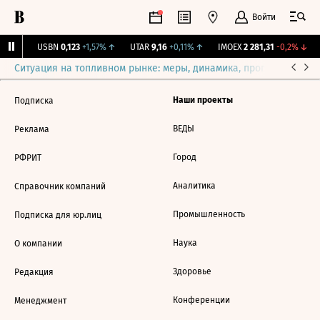
Войти
31%
↑
USBN
0,123
+1,57%
↑
UTAR
9,16
+0,11%
↑
IMOEX
2 281,31
-0,2%
↓
Ситуация на топливном рынке: меры, динамика, прогнозы
Выб
Наши проекты
Подписка
ВЕДЫ
Реклама
Город
РФРИТ
Аналитика
Справочник компаний
Промышленность
Подписка для юр.лиц
Наука
О компании
Здоровье
Редакция
Конференции
Менеджмент