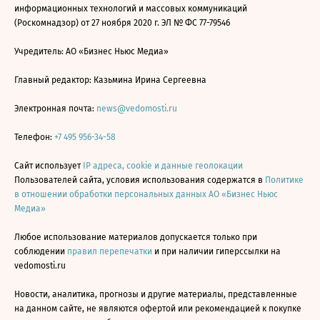
информационных технологий и массовых коммуникаций
(Роскомнадзор) от 27 ноября 2020 г. ЭЛ № ФС 77-79546
Учредитель: АО «Бизнес Ньюс Медиа»
Главный редактор: Казьмина Ирина Сергеевна
Электронная почта:
news@vedomosti.ru
Телефон:
+7 495 956-34-58
Сайт использует
IP адреса, cookie и данные геолокации
Пользователей сайта, условия использования содержатся в
Политике
в отношении обработки персональных данных АО «Бизнес Ньюс
Медиа»
Любое использование материалов допускается только при
соблюдении
правил перепечатки
и при наличии гиперссылки на
vedomosti.ru
Новости, аналитика, прогнозы и другие материалы, представленные
на данном сайте, не являются офертой или рекомендацией к покупке