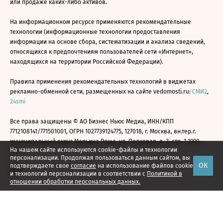
или продаже каких-либо активов.
На информационном ресурсе применяются рекомендательные
технологии (информационные технологии предоставления
информации на основе сбора, систематизации и анализа сведений,
относящихся к предпочтениям пользователей сети «Интернет»,
находящихся на территории Российской Федерации).
Правила применения рекомендательных технологий в виджетах
рекламно-обменной сети, размещенных на сайте vedomosti.ru:
СМИ2
,
24smi
Все права защищены © АО Бизнес Ньюс Медиа, ИНН/КПП
7712108141/771501001, ОГРН 1027739124775, 127018, г. Москва, вн.тер.г.
муниципальный округ Марьина Роща, ул. Полковая, д. 3, стр. 1 1999—
На нашем сайте используются cookie-файлы и технологии
2026
персонализации. Продолжая пользоваться данным сайтом, вы
ОК
подтверждаете свое
согласие
на использование файлов cookie
и технологий персонализации в соответствии с
Политикой в
отношении обработки персональных данных.