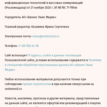
информационных технологий и массовых коммуникаций
(Роскомнадзор) от 27 ноября 2020 г. ЭЛ № ФС 77-79546
Учредитель: АО «Бизнес Ньюс Медиа»
Главный редактор: Казьмина Ирина Сергеевна
Электронная почта:
news@vedomosti.ru
Телефон:
+7 495 956-34-58
Сайт использует
IP адреса, cookie и данные геолокации
Пользователей сайта, условия использования содержатся в
Политике
в отношении обработки персональных данных АО «Бизнес Ньюс
Медиа»
Любое использование материалов допускается только при
соблюдении
правил перепечатки
и при наличии гиперссылки на
vedomosti.ru
Новости, аналитика, прогнозы и другие материалы, представленные
на данном сайте, не являются офертой или рекомендацией к покупке