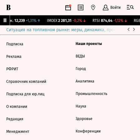
Войти
 Бирж.
12,239
+1,31%
↑
IMOEX
2 281,31
-0,2%
↓
RTSI
874,64
-1,12%
↓
RGB
Ситуация на топливном рынке: меры, динамика, прогнозы
Выб
Наши проекты
Подписка
ВЕДЫ
Реклама
Город
РФРИТ
Аналитика
Справочник компаний
Промышленность
Подписка для юр.лиц
Наука
О компании
Здоровье
Редакция
Конференции
Менеджмент