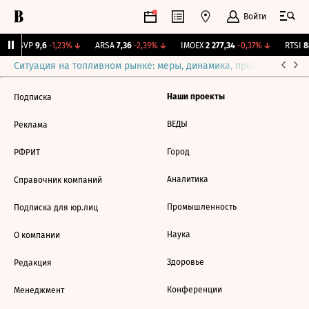
Войти
BISVP
9,6
-1,23%
↓
ARSA
7,36
-2,39%
↓
IMOEX
2 277,34
-0,37%
↓
RTSI
88
Ситуация на топливном рынке: меры, динамика, прогнозы
Выб
Наши проекты
Подписка
ВЕДЫ
Реклама
Город
РФРИТ
Аналитика
Справочник компаний
Промышленность
Подписка для юр.лиц
Наука
О компании
Здоровье
Редакция
Конференции
Менеджмент