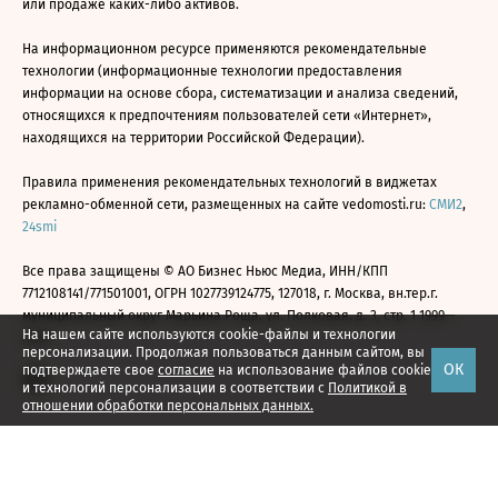
или продаже каких-либо активов.
На информационном ресурсе применяются рекомендательные
технологии (информационные технологии предоставления
информации на основе сбора, систематизации и анализа сведений,
относящихся к предпочтениям пользователей сети «Интернет»,
находящихся на территории Российской Федерации).
Правила применения рекомендательных технологий в виджетах
рекламно-обменной сети, размещенных на сайте vedomosti.ru:
СМИ2
,
24smi
Все права защищены © АО Бизнес Ньюс Медиа, ИНН/КПП
7712108141/771501001, ОГРН 1027739124775, 127018, г. Москва, вн.тер.г.
муниципальный округ Марьина Роща, ул. Полковая, д. 3, стр. 1 1999—
На нашем сайте используются cookie-файлы и технологии
2026
персонализации. Продолжая пользоваться данным сайтом, вы
ОК
подтверждаете свое
согласие
на использование файлов cookie
и технологий персонализации в соответствии с
Политикой в
отношении обработки персональных данных.