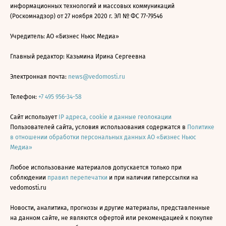
информационных технологий и массовых коммуникаций
(Роскомнадзор) от 27 ноября 2020 г. ЭЛ № ФС 77-79546
Учредитель: АО «Бизнес Ньюс Медиа»
Главный редактор: Казьмина Ирина Сергеевна
Электронная почта:
news@vedomosti.ru
Телефон:
+7 495 956-34-58
Сайт использует
IP адреса, cookie и данные геолокации
Пользователей сайта, условия использования содержатся в
Политике
в отношении обработки персональных данных АО «Бизнес Ньюс
Медиа»
Любое использование материалов допускается только при
соблюдении
правил перепечатки
и при наличии гиперссылки на
vedomosti.ru
Новости, аналитика, прогнозы и другие материалы, представленные
на данном сайте, не являются офертой или рекомендацией к покупке