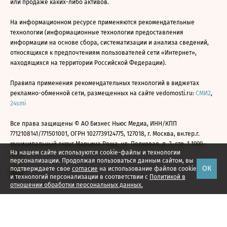
или продаже каких-либо активов.
На информационном ресурсе применяются рекомендательные
технологии (информационные технологии предоставления
информации на основе сбора, систематизации и анализа сведений,
относящихся к предпочтениям пользователей сети «Интернет»,
находящихся на территории Российской Федерации).
Правила применения рекомендательных технологий в виджетах
рекламно-обменной сети, размещенных на сайте vedomosti.ru:
СМИ2
,
24smi
Все права защищены © АО Бизнес Ньюс Медиа, ИНН/КПП
7712108141/771501001, ОГРН 1027739124775, 127018, г. Москва, вн.тер.г.
муниципальный округ Марьина Роща, ул. Полковая, д. 3, стр. 1 1999—
На нашем сайте используются cookie-файлы и технологии
2026
персонализации. Продолжая пользоваться данным сайтом, вы
ОК
подтверждаете свое
согласие
на использование файлов cookie
и технологий персонализации в соответствии с
Политикой в
отношении обработки персональных данных.