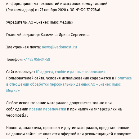
информационных технологий и массовых коммуникаций
(Роскомнадзор) от 27 ноября 2020 г. ЭЛ № ФС 77-79546
Учредитель: АО «Бизнес Ньюс Медиа»
Главный редактор: Казьмина Ирина Сергеевна
Электронная почта:
news@vedomosti.ru
Телефон:
+7 495 956-34-58
Сайт использует
IP адреса, cookie и данные геолокации
Пользователей сайта, условия использования содержатся в
Политике
в отношении обработки персональных данных АО «Бизнес Ньюс
Медиа»
Любое использование материалов допускается только при
соблюдении
правил перепечатки
и при наличии гиперссылки на
vedomosti.ru
Новости, аналитика, прогнозы и другие материалы, представленные
на данном сайте, не являются офертой или рекомендацией к покупке