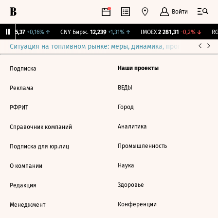
Войти
BI
115,37
+0,16%
↑
CNY Бирж.
12,239
+1,31%
↑
IMOEX
2 281,31
-0,2%
↓
RG
Ситуация на топливном рынке: меры, динамика, прогнозы
Выб
Наши проекты
Подписка
ВЕДЫ
Реклама
Город
РФРИТ
Аналитика
Справочник компаний
Промышленность
Подписка для юр.лиц
Наука
О компании
Здоровье
Редакция
Конференции
Менеджмент