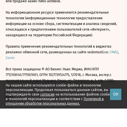
или продаже каких-либо активов.
На информационном ресурсе применяются рекомендательные
технологии (информационные технологии предоставления
информации на основе сбора, систематизации и анализа сведений,
относящихся к предпочтениям пользователей сети «Интернет»,
находящихся на территории Российской Федерации).
Правила применения рекомендательных технологий в виджетах
рекламно-обменной сети, размещенных на сайте vedomosti.ru:
СМИ2
,
24smi
Все права защищены © АО Бизнес Ньюс Медиа, ИНН/КПП
7712108141/771501001, ОГРН 1027739124775, 127018, г. Москва, вн.тер.г.
муниципальный округ Марьина Роща, ул. Полковая, д. 3, стр. 1 1999—
На нашем сайте используются cookie-файлы и технологии
2026
персонализации. Продолжая пользоваться данным сайтом, вы
ОК
подтверждаете свое
согласие
на использование файлов cookie
и технологий персонализации в соответствии с
Политикой в
отношении обработки персональных данных.