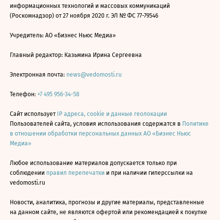
информационных технологий и массовых коммуникаций
(Роскомнадзор) от 27 ноября 2020 г. ЭЛ № ФС 77-79546
Учредитель: АО «Бизнес Ньюс Медиа»
Главный редактор: Казьмина Ирина Сергеевна
Электронная почта:
news@vedomosti.ru
Телефон:
+7 495 956-34-58
Сайт использует
IP адреса, cookie и данные геолокации
Пользователей сайта, условия использования содержатся в
Политике
в отношении обработки персональных данных АО «Бизнес Ньюс
Медиа»
Любое использование материалов допускается только при
соблюдении
правил перепечатки
и при наличии гиперссылки на
vedomosti.ru
Новости, аналитика, прогнозы и другие материалы, представленные
на данном сайте, не являются офертой или рекомендацией к покупке