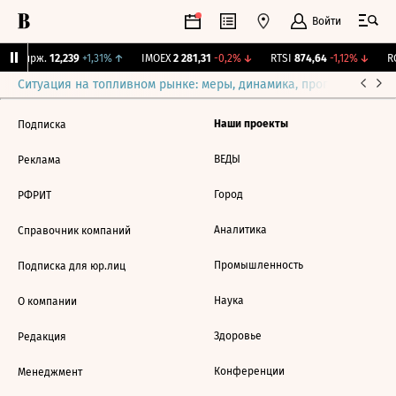
Войти
NY Бирж.
12,239
+1,31%
↑
IMOEX
2 281,31
-0,2%
↓
RTSI
874,64
-1,12%
↓
RG
Ситуация на топливном рынке: меры, динамика, прогнозы
Выб
Наши проекты
Подписка
ВЕДЫ
Реклама
Город
РФРИТ
Аналитика
Справочник компаний
Промышленность
Подписка для юр.лиц
Наука
О компании
Здоровье
Редакция
Конференции
Менеджмент