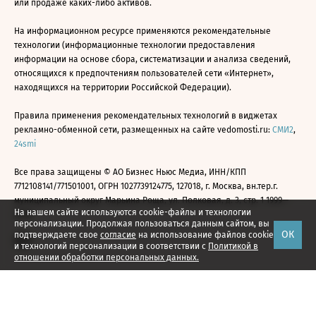
или продаже каких-либо активов.
На информационном ресурсе применяются рекомендательные
технологии (информационные технологии предоставления
информации на основе сбора, систематизации и анализа сведений,
относящихся к предпочтениям пользователей сети «Интернет»,
находящихся на территории Российской Федерации).
Правила применения рекомендательных технологий в виджетах
рекламно-обменной сети, размещенных на сайте vedomosti.ru:
СМИ2
,
24smi
Все права защищены © АО Бизнес Ньюс Медиа, ИНН/КПП
7712108141/771501001, ОГРН 1027739124775, 127018, г. Москва, вн.тер.г.
муниципальный округ Марьина Роща, ул. Полковая, д. 3, стр. 1 1999—
На нашем сайте используются cookie-файлы и технологии
2026
персонализации. Продолжая пользоваться данным сайтом, вы
ОК
подтверждаете свое
согласие
на использование файлов cookie
и технологий персонализации в соответствии с
Политикой в
отношении обработки персональных данных.