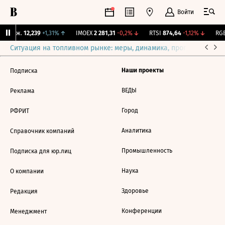
Войти
 Бирж.
12,239
+1,31%
↑
IMOEX
2 281,31
-0,2%
↓
RTSI
874,64
-1,12%
↓
RGB
Ситуация на топливном рынке: меры, динамика, прогнозы
Выб
Наши проекты
Подписка
ВЕДЫ
Реклама
Город
РФРИТ
Аналитика
Справочник компаний
Промышленность
Подписка для юр.лиц
Наука
О компании
Здоровье
Редакция
Конференции
Менеджмент