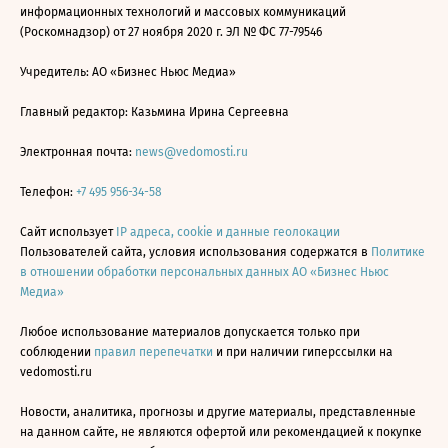
информационных технологий и массовых коммуникаций
(Роскомнадзор) от 27 ноября 2020 г. ЭЛ № ФС 77-79546
Учредитель: АО «Бизнес Ньюс Медиа»
Главный редактор: Казьмина Ирина Сергеевна
Электронная почта:
news@vedomosti.ru
Телефон:
+7 495 956-34-58
Сайт использует
IP адреса, cookie и данные геолокации
Пользователей сайта, условия использования содержатся в
Политике
в отношении обработки персональных данных АО «Бизнес Ньюс
Медиа»
Любое использование материалов допускается только при
соблюдении
правил перепечатки
и при наличии гиперссылки на
vedomosti.ru
Новости, аналитика, прогнозы и другие материалы, представленные
на данном сайте, не являются офертой или рекомендацией к покупке