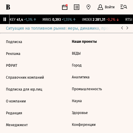
Войти
OKEY
41,4
+1,3%
↑
MRKS
0,393
+1,55%
↑
IMOEX
2 281,31
-0,2%
↓
RTSI
Ситуация на топливном рынке: меры, динамика, прогнозы
Выб
Наши проекты
Подписка
ВЕДЫ
Реклама
Город
РФРИТ
Аналитика
Справочник компаний
Промышленность
Подписка для юр.лиц
Наука
О компании
Здоровье
Редакция
Конференции
Менеджмент