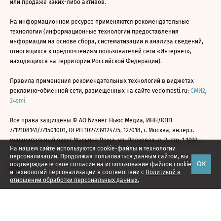
или продаже каких-либо активов.
На информационном ресурсе применяются рекомендательные
технологии (информационные технологии предоставления
информации на основе сбора, систематизации и анализа сведений,
относящихся к предпочтениям пользователей сети «Интернет»,
находящихся на территории Российской Федерации).
Правила применения рекомендательных технологий в виджетах
рекламно-обменной сети, размещенных на сайте vedomosti.ru:
СМИ2
,
24smi
Все права защищены © АО Бизнес Ньюс Медиа, ИНН/КПП
7712108141/771501001, ОГРН 1027739124775, 127018, г. Москва, вн.тер.г.
муниципальный округ Марьина Роща, ул. Полковая, д. 3, стр. 1 1999—
На нашем сайте используются cookie-файлы и технологии
2026
персонализации. Продолжая пользоваться данным сайтом, вы
ОК
подтверждаете свое
согласие
на использование файлов cookie
и технологий персонализации в соответствии с
Политикой в
отношении обработки персональных данных.