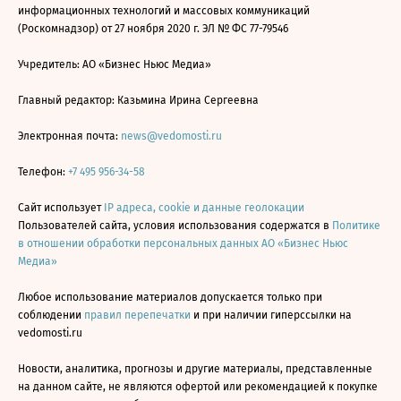
информационных технологий и массовых коммуникаций
(Роскомнадзор) от 27 ноября 2020 г. ЭЛ № ФС 77-79546
Учредитель: АО «Бизнес Ньюс Медиа»
Главный редактор: Казьмина Ирина Сергеевна
Электронная почта:
news@vedomosti.ru
Телефон:
+7 495 956-34-58
Сайт использует
IP адреса, cookie и данные геолокации
Пользователей сайта, условия использования содержатся в
Политике
в отношении обработки персональных данных АО «Бизнес Ньюс
Медиа»
Любое использование материалов допускается только при
соблюдении
правил перепечатки
и при наличии гиперссылки на
vedomosti.ru
Новости, аналитика, прогнозы и другие материалы, представленные
на данном сайте, не являются офертой или рекомендацией к покупке