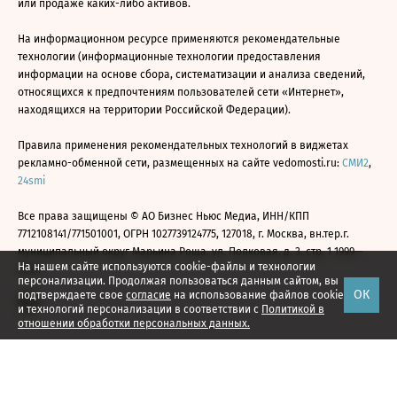
или продаже каких-либо активов.
На информационном ресурсе применяются рекомендательные
технологии (информационные технологии предоставления
информации на основе сбора, систематизации и анализа сведений,
относящихся к предпочтениям пользователей сети «Интернет»,
находящихся на территории Российской Федерации).
Правила применения рекомендательных технологий в виджетах
рекламно-обменной сети, размещенных на сайте vedomosti.ru:
СМИ2
,
24smi
Все права защищены © АО Бизнес Ньюс Медиа, ИНН/КПП
7712108141/771501001, ОГРН 1027739124775, 127018, г. Москва, вн.тер.г.
муниципальный округ Марьина Роща, ул. Полковая, д. 3, стр. 1 1999—
На нашем сайте используются cookie-файлы и технологии
2026
персонализации. Продолжая пользоваться данным сайтом, вы
ОК
подтверждаете свое
согласие
на использование файлов cookie
и технологий персонализации в соответствии с
Политикой в
отношении обработки персональных данных.