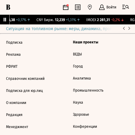
Войти
BI
115,38
+0,17%
↑
CNY Бирж.
12,239
+1,31%
↑
IMOEX
2 281,31
-0,2%
↓
RGB
Ситуация на топливном рынке: меры, динамика, прогнозы
Выб
Наши проекты
Подписка
ВЕДЫ
Реклама
Город
РФРИТ
Аналитика
Справочник компаний
Промышленность
Подписка для юр.лиц
Наука
О компании
Здоровье
Редакция
Конференции
Менеджмент