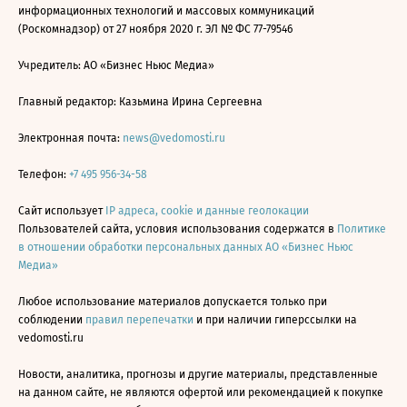
информационных технологий и массовых коммуникаций
(Роскомнадзор) от 27 ноября 2020 г. ЭЛ № ФС 77-79546
Учредитель: АО «Бизнес Ньюс Медиа»
Главный редактор: Казьмина Ирина Сергеевна
Электронная почта:
news@vedomosti.ru
Телефон:
+7 495 956-34-58
Сайт использует
IP адреса, cookie и данные геолокации
Пользователей сайта, условия использования содержатся в
Политике
в отношении обработки персональных данных АО «Бизнес Ньюс
Медиа»
Любое использование материалов допускается только при
соблюдении
правил перепечатки
и при наличии гиперссылки на
vedomosti.ru
Новости, аналитика, прогнозы и другие материалы, представленные
на данном сайте, не являются офертой или рекомендацией к покупке