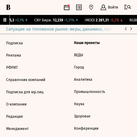
Войти
BI
115,3
+0,1%
↑
CNY Бирж.
12,239
+1,31%
↑
IMOEX
2 281,31
-0,2%
↓
RGBI
Ситуация на топливном рынке: меры, динамика, прогнозы
Выб
Наши проекты
Подписка
ВЕДЫ
Реклама
Город
РФРИТ
Аналитика
Справочник компаний
Промышленность
Подписка для юр.лиц
Наука
О компании
Здоровье
Редакция
Конференции
Менеджмент