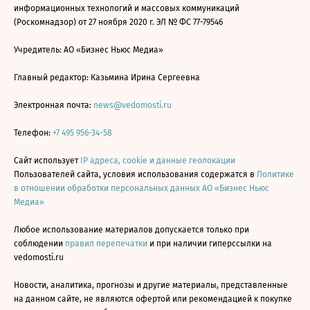
информационных технологий и массовых коммуникаций
(Роскомнадзор) от 27 ноября 2020 г. ЭЛ № ФС 77-79546
Учредитель: АО «Бизнес Ньюс Медиа»
Главный редактор: Казьмина Ирина Сергеевна
Электронная почта:
news@vedomosti.ru
Телефон:
+7 495 956-34-58
Сайт использует
IP адреса, cookie и данные геолокации
Пользователей сайта, условия использования содержатся в
Политике
в отношении обработки персональных данных АО «Бизнес Ньюс
Медиа»
Любое использование материалов допускается только при
соблюдении
правил перепечатки
и при наличии гиперссылки на
vedomosti.ru
Новости, аналитика, прогнозы и другие материалы, представленные
на данном сайте, не являются офертой или рекомендацией к покупке