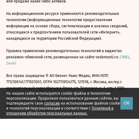
или продаже каких-либо активов.
На информационном ресурсе применяются рекомендательные
технологии (информационные технологии предоставления
информации на основе сбора, систематизации и анализа сведений,
относящихся к предпочтениям пользователей сети «Интернет»,
находящихся на территории Российской Федерации).
Правила применения рекомендательных технологий в виджетах
рекламно-обменной сети, размещенных на сайте vedomosti.ru:
СМИ2
,
24smi
Все права защищены © АО Бизнес Ньюс Медиа, ИНН/КПП
7712108141/771501001, ОГРН 1027739124775, 127018, г. Москва, вн.тер.г.
муниципальный округ Марьина Роща, ул. Полковая, д. 3, стр. 1 1999—
На нашем сайте используются cookie-файлы и технологии
2026
персонализации. Продолжая пользоваться данным сайтом, вы
ОК
подтверждаете свое
согласие
на использование файлов cookie
и технологий персонализации в соответствии с
Политикой в
отношении обработки персональных данных.