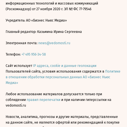
информационных технологий и массовых коммуникаций
(Роскомнадзор) от 27 ноября 2020 г. ЭЛ № ФС 77-79546
Учредитель: АО «Бизнес Ньюс Медиа»
Главный редактор: Казьмина Ирина Сергеевна
Электронная почта:
news@vedomosti.ru
Телефон:
+7 495 956-34-58
Сайт использует
IP адреса, cookie и данные геолокации
Пользователей сайта, условия использования содержатся в
Политике
в отношении обработки персональных данных АО «Бизнес Ньюс
Медиа»
Любое использование материалов допускается только при
соблюдении
правил перепечатки
и при наличии гиперссылки на
vedomosti.ru
Новости, аналитика, прогнозы и другие материалы, представленные
на данном сайте, не являются офертой или рекомендацией к покупке