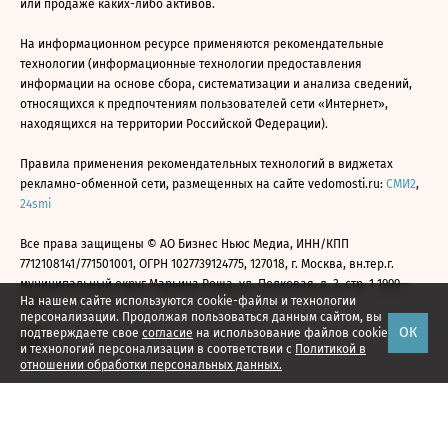
или продаже каких-либо активов.
На информационном ресурсе применяются рекомендательные
технологии (информационные технологии предоставления
информации на основе сбора, систематизации и анализа сведений,
относящихся к предпочтениям пользователей сети «Интернет»,
находящихся на территории Российской Федерации).
Правила применения рекомендательных технологий в виджетах
рекламно-обменной сети, размещенных на сайте vedomosti.ru:
СМИ2
,
24smi
Все права защищены © АО Бизнес Ньюс Медиа, ИНН/КПП
7712108141/771501001, ОГРН 1027739124775, 127018, г. Москва, вн.тер.г.
муниципальный округ Марьина Роща, ул. Полковая, д. 3, стр. 1 1999—
На нашем сайте используются cookie-файлы и технологии
2026
персонализации. Продолжая пользоваться данным сайтом, вы
ОК
подтверждаете свое
согласие
на использование файлов cookie
и технологий персонализации в соответствии с
Политикой в
отношении обработки персональных данных.