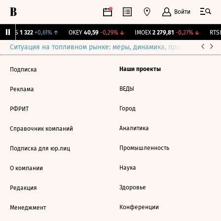
Войти
MGTS
1 322
+0,61%
↑
OKEY
40,59
-0,29%
↓
IMOEX
2 279,81
-0,27%
↓
RTSI
Ситуация на топливном рынке: меры, динамика, прогнозы
Выб
Наши проекты
Подписка
ВЕДЫ
Реклама
Город
РФРИТ
Аналитика
Справочник компаний
Промышленность
Подписка для юр.лиц
Наука
О компании
Здоровье
Редакция
Конференции
Менеджмент