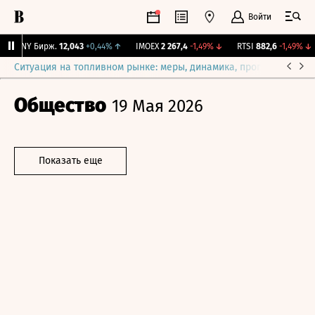
Войти
CNY Бирж.
12,043
+0,44%
↑
IMOEX
2 267,4
-1,49%
↓
RTSI
882,6
-1,49%
↓
Ситуация на топливном рынке: меры, динамика, прогнозы
Выб
Общество
19 Мая 2026
Показать еще