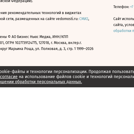
ийской Федерации).
Телефон:
+7
ния рекомендательных технологий в виджетах
й сети, размещенных на сайте vedomosti.ru:
СМИ2
,
Сайт испол
сайта, усл
обработки 
ены © АО Бизнес Ньюс Медиа, ИНН/КПП
01, ОГРН 1027739124775, 127018, г. Москва, вн.тер.г.
уг Марьина Роща, ул. Полковая, д. 3, стр. 1 1999—2026
ookie-файлы и технологии персонализации. Продолжая пользоват
согласие
на использование файлов cookie и технологий персонал
ошении обработки персональных данных.