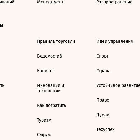
мпаний
Менеджмент
Распространение
ты
Правила торговли
Идеи управления
Ведомости&
Спорт
Капитал
Страна
ть
Инновации и
Устойчивое развити
технологии
Право
Как потратить
Думай
Туризм
Техуспех
Форум