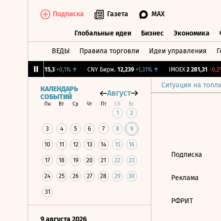
Подписка
Газета
MAX
Глобальные идеи
Бизнес
Экономика
ВЕДЫ
Правила торговли
Идеи управления
Г
Глобальные идеи
Бизнес
Экономик
12%
↓
RGBI
115,3
+0,1%
↑
CNY Бирж.
12,239
+1,31%
↑
IMOEX
2 281,31
-0,2%
Ситуация на топл
КАЛЕНДАРЬ
Август
СОБЫТИЙ
Пн
Вт
Ср
Чт
Пт
Сб
Вс
1
2
3
4
5
6
7
8
9
10
11
12
13
14
15
16
Подписка
17
18
19
20
21
22
23
24
25
26
27
28
29
30
Реклама
31
РФРИТ
9 августа 2026