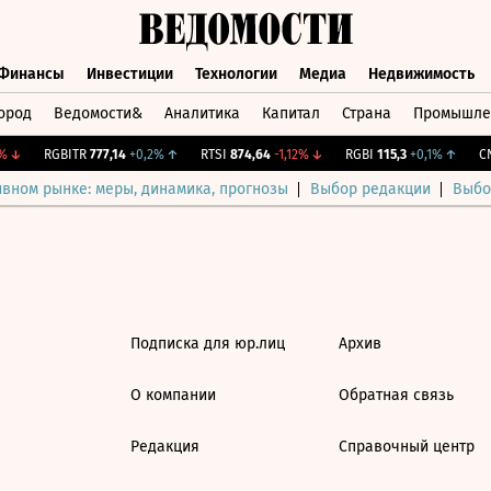
Финансы
Инвестиции
Технологии
Медиа
Недвижимость
ород
Ведомости&
Аналитика
Капитал
Страна
Промышле
а
Финансы
Инвестиции
Технологии
Медиа
Недвижимос
↓
RGBITR
777,14
+0,2%
↑
RTSI
874,64
-1,12%
↓
RGBI
115,3
+0,1%
↑
CNY
ивном рынке: меры, динамика, прогнозы
Выбор редакции
Выбо
Подписка для юр.лиц
Архив
О компании
Обратная связь
Редакция
Справочный центр