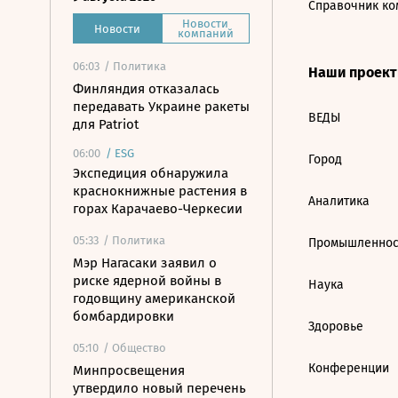
Справочник ко
Новости
Новости
компаний
06:03
/ Политика
Наши проек
Финляндия отказалась
передавать Украине ракеты
ВЕДЫ
для Patriot
06:00
/
ESG
Город
Экспедиция обнаружила
краснокнижные растения в
Аналитика
горах Карачаево-Черкесии
05:33
/ Политика
Промышленнос
Мэр Нагасаки заявил о
риске ядерной войны в
Наука
годовщину американской
бомбардировки
Здоровье
05:10
/ Общество
Конференции
Минпросвещения
утвердило новый перечень