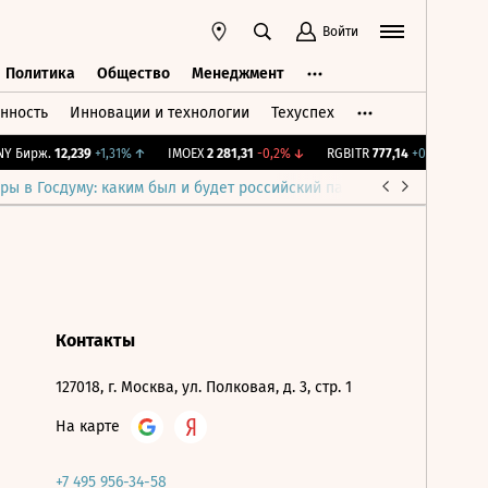
Войти
Политика
Общество
Менеджмент
нность
Инновации и технологии
Техуспех
ть
Политика
Общество
Менеджмент
 Бирж.
12,239
+1,31%
↑
IMOEX
2 281,31
-0,2%
↓
RGBITR
777,14
+0,2%
↑
RT
ры в Госдуму: каким был и будет российский парламент
Война н
Контакты
127018, г. Москва, ул. Полковая, д. 3, стр. 1
На карте
+7 495 956-34-58