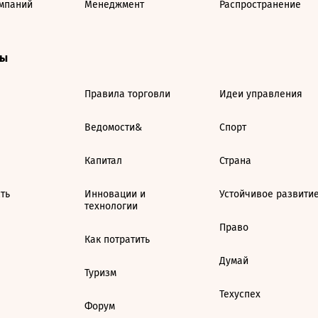
мпаний
Менеджмент
Распространение
ты
Правила торговли
Идеи управления
Ведомости&
Спорт
Капитал
Страна
ть
Инновации и
Устойчивое развити
технологии
Право
Как потратить
Думай
Туризм
Техуспех
Форум