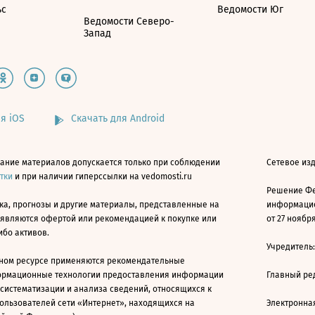
ьс
Ведомости Юг
Ведомости Северо-
Запад
я iOS
Скачать для Android
ание материалов допускается только при соблюдении
Сетевое изд
атки
и при наличии гиперссылки на vedomosti.ru
Решение Фе
ка, прогнозы и другие материалы, представленные на
информацио
 являются офертой или рекомендацией к покупке или
от 27 ноября
ибо активов.
Учредитель
ном ресурсе применяются рекомендательные
ормационные технологии предоставления информации
Главный ре
 систематизации и анализа сведений, относящихся к
ользователей сети «Интернет», находящихся на
Электронна