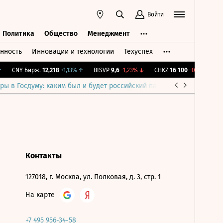
Войти
Политика
Общество
Менеджмент
нность
Инновации и технологии
Техуспех
ть
Политика
Общество
Менеджмент
CNY Бирж.
12,218
+1,13%
↑
BISVP
9,6
-1,23%
↓
CHKZ
16 100
-0,62%
↓
ры в Госдуму: каким был и будет российский парламент
Война н
Контакты
127018, г. Москва, ул. Полковая, д. 3, стр. 1
На карте
+7 495 956-34-58