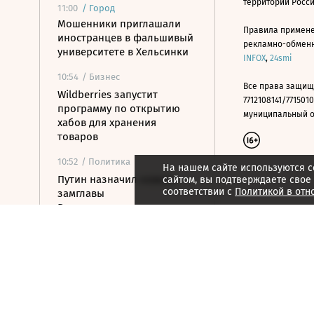
территории Росс
11:00
/
Город
Мошенники приглашали
Правила примене
иностранцев в фальшивый
рекламно-обменно
университете в Хельсинки
INFOX
,
24smi
10:54
/ Бизнес
Все права защищ
Wildberries запустит
7712108141/7715010
программу по открытию
муниципальный окр
хабов для хранения
товаров
10:52
/ Политика
На нашем сайте используются c
Путин назначил нового
сайтом, вы подтверждаете свое
соответствии с
Политикой в отн
замглавы
Россотрудничества
10:48
/
Страна
Белгородская область
выплатила 50 млн рублей
за поврежденные при
атаках машины
10:36
/ Политика