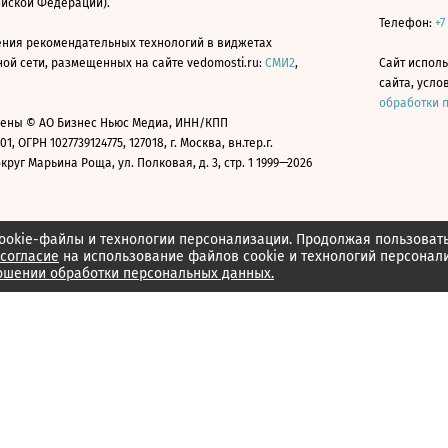
ийской Федерации).
Телефон:
+7
ния рекомендательных технологий в виджетах
й сети, размещенных на сайте vedomosti.ru:
СМИ2
,
Сайт испол
сайта, усл
обработки 
ены © АО Бизнес Ньюс Медиа, ИНН/КПП
01, ОГРН 1027739124775, 127018, г. Москва, вн.тер.г.
уг Марьина Роща, ул. Полковая, д. 3, стр. 1 1999—2026
ookie-файлы и технологии персонализации. Продолжая пользоват
согласие
на использование файлов cookie и технологий персонал
ошении обработки персональных данных.