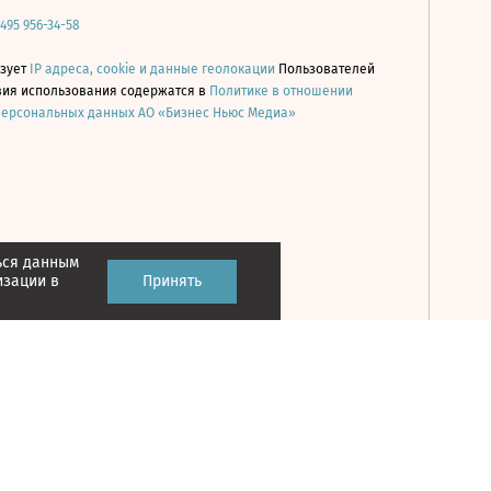
 495 956-34-58
ьзует
IP адреса, cookie и данные геолокации
Пользователей
овия использования содержатся в
Политике в отношении
персональных данных АО «Бизнес Ньюс Медиа»
ься данным
Принять
изации в