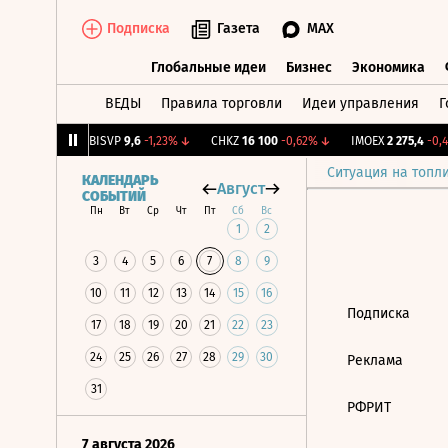
Подписка
Газета
MAX
Глобальные идеи
Бизнес
Экономика
ВЕДЫ
Правила торговли
Идеи управления
Г
Глобальные идеи
Бизнес
Экономик
218
+1,13%
↑
BISVP
9,6
-1,23%
↓
CHKZ
16 100
-0,62%
↓
IMOEX
2 275,4
-0,4
Ситуация на топл
КАЛЕНДАРЬ
Август
СОБЫТИЙ
Пн
Вт
Ср
Чт
Пт
Сб
Вс
1
2
3
4
5
6
7
8
9
10
11
12
13
14
15
16
Подписка
17
18
19
20
21
22
23
24
25
26
27
28
29
30
Реклама
31
РФРИТ
7 августа 2026