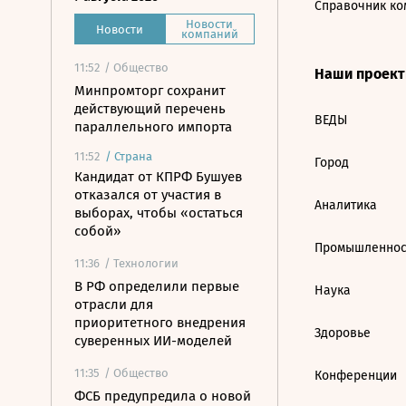
Справочник ко
Новости
Новости
компаний
11:52
/ Общество
Наши проек
Минпромторг сохранит
действующий перечень
ВЕДЫ
параллельного импорта
11:52
/
Страна
Город
Кандидат от КПРФ Бушуев
отказался от участия в
Аналитика
выборах, чтобы «остаться
собой»
Промышленнос
11:36
/ Технологии
В РФ определили первые
Наука
отрасли для
приоритетного внедрения
Здоровье
суверенных ИИ-моделей
11:35
/ Общество
Конференции
ФСБ предупредила о новой