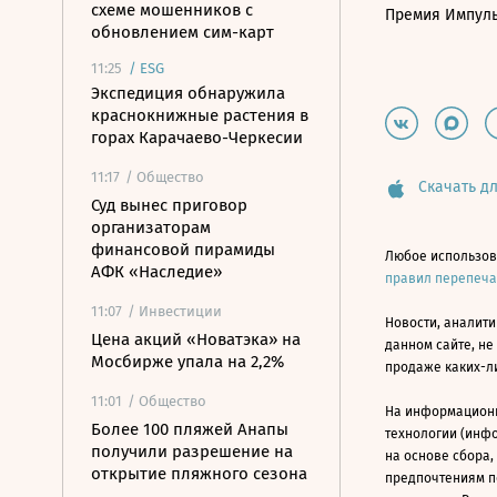
схеме мошенников с
Премия Импул
обновлением сим-карт
11:25
/
ESG
Экспедиция обнаружила
краснокнижные растения в
горах Карачаево-Черкесии
11:17
/ Общество
Скачать дл
Суд вынес приговор
организаторам
финансовой пирамиды
Любое использов
АФК «Наследие»
правил перепеч
11:07
/ Инвестиции
Новости, аналити
Цена акций «Новатэка» на
данном сайте, не
Мосбирже упала на 2,2%
продаже каких-л
11:01
/ Общество
На информацион
Более 100 пляжей Анапы
технологии (инф
получили разрешение на
на основе сбора,
открытие пляжного сезона
предпочтениям п