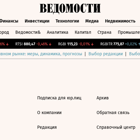
Финансы
Инвестиции
Технологии
Медиа
Недвижимость
ород
Ведомости&
Аналитика
Капитал
Страна
Промышле
а
Финансы
Инвестиции
Технологии
Медиа
Недвижимос
6%
↓
RTSI
880,47
-0,46%
↓
RGBI
115,23
-0,01%
↓
RGBITR
775,87
+0,02%
↑
ивном рынке: меры, динамика, прогнозы
Выбор редакции
Выбо
Подписка для юр.лиц
Архив
О компании
Обратная связь
Редакция
Справочный центр