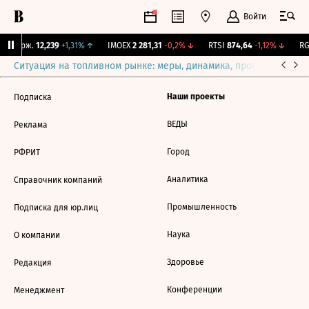
Войти
Y Бирж.
12,239
+1,31%
↑
IMOEX
2 281,31
-0,2%
↓
RTSI
874,64
-1,12%
↓
RGB
Ситуация на топливном рынке: меры, динамика, прогнозы
Выб
Наши проекты
Подписка
ВЕДЫ
Реклама
Город
РФРИТ
Аналитика
Справочник компаний
Промышленность
Подписка для юр.лиц
Наука
О компании
Здоровье
Редакция
Конференции
Менеджмент