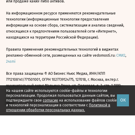
или продаже каких-либо активов.
На информационном ресурсе применяются рекомендательные
технологии (информационные технологии предоставления
информации на основе сбора, систематизации и анализа сведений,
относящихся к предпочтениям пользователей сети «Интернет»,
находящихся на территории Российской Федерации).
Правила применения рекомендательных технологий в виджетах
рекламно-обменной сети, размещенных на сайте vedomosti.ru:
СМИ2
,
24smi
Все права защищены © АО Бизнес Ньюс Медиа, ИНН/КПП
7712108141/771501001, ОГРН 1027739124775, 127018, г. Москва, вн.тер.г.
муниципальный округ Марьина Роща, ул. Полковая, д. 3, стр. 1 1999—
На нашем сайте используются cookie-файлы и технологии
2026
персонализации. Продолжая пользоваться данным сайтом, вы
ОК
подтверждаете свое
согласие
на использование файлов cookie
и технологий персонализации в соответствии с
Политикой в
отношении обработки персональных данных.