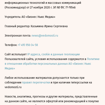
информационных технологий и массовых коммуникаций
(Роскомнадзор) от 27 ноября 2020 г. ЭЛ № ФС 77-79546
Учредитель: АО «Бизнес Ньюс Медиа»
Главный редактор: Казьмина Ирина Сергеевна
Электронная почта:
news@vedomosti.ru
Телефон:
+7 495 956-34-58
Сайт использует
IP адреса, cookie и данные геолокации
Пользователей сайта, условия использования содержатся в
Политике
в отношении обработки персональных данных АО «Бизнес Ньюс
Медиа»
Любое использование материалов допускается только при
соблюдении
правил перепечатки
и при наличии гиперссылки на
vedomosti.ru
Новости, аналитика, прогнозы и другие материалы, представленные
на данном сайте, не являются офертой или рекомендацией к покупке