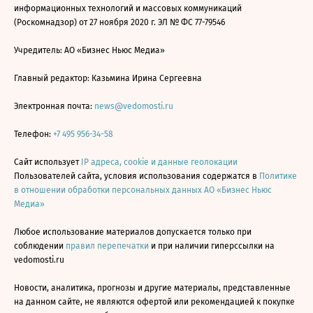
информационных технологий и массовых коммуникаций
(Роскомнадзор) от 27 ноября 2020 г. ЭЛ № ФС 77-79546
Учредитель: АО «Бизнес Ньюс Медиа»
Главный редактор: Казьмина Ирина Сергеевна
Электронная почта:
news@vedomosti.ru
Телефон:
+7 495 956-34-58
Сайт использует
IP адреса, cookie и данные геолокации
Пользователей сайта, условия использования содержатся в
Политике
в отношении обработки персональных данных АО «Бизнес Ньюс
Медиа»
Любое использование материалов допускается только при
соблюдении
правил перепечатки
и при наличии гиперссылки на
vedomosti.ru
Новости, аналитика, прогнозы и другие материалы, представленные
на данном сайте, не являются офертой или рекомендацией к покупке