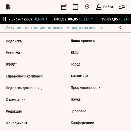
Войти
CNY Бирж.
12,069
+0,66%
↑
IMOEX
2 306,85
+0,23%
↑
RTSI
897,95
+0,23%
Ситуация на топливном рынке: меры, динамика, прогнозы
Выб
Наши проекты
Подписка
ВЕДЫ
Реклама
Город
РФРИТ
Аналитика
Справочник компаний
Промышленность
Подписка для юр.лиц
Наука
О компании
Здоровье
Редакция
Конференции
Менеджмент