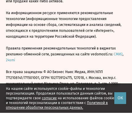
или продаже каких-либо активов.
На информационном ресурсе применяются рекомендательные
технологии (информационные технологии предоставления
информации на основе сбора, систематизации и анализа сведений,
относящихся к предпочтениям пользователей сети «Интернет»,
находящихся на территории Российской Федерации).
Правила применения рекомендательных технологий в виджетах
рекламно-обменной сети, размещенных на сайте vedomosti.ru:
СМИ2
,
24smi
Все права защищены © АО Бизнес Ньюс Медиа, ИНН/КПП
7712108141/771501001, ОГРН 1027739124775, 127018, г. Москва, вн.тер.г.
муниципальный округ Марьина Роща, ул. Полковая, д. 3, стр. 1 1999—
На нашем сайте используются cookie-файлы и технологии
2026
персонализации. Продолжая пользоваться данным сайтом, вы
ОК
подтверждаете свое
согласие
на использование файлов cookie
и технологий персонализации в соответствии с
Политикой в
отношении обработки персональных данных.