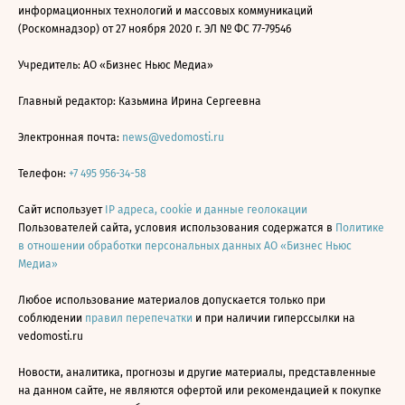
информационных технологий и массовых коммуникаций
(Роскомнадзор) от 27 ноября 2020 г. ЭЛ № ФС 77-79546
Учредитель: АО «Бизнес Ньюс Медиа»
Главный редактор: Казьмина Ирина Сергеевна
Электронная почта:
news@vedomosti.ru
Телефон:
+7 495 956-34-58
Сайт использует
IP адреса, cookie и данные геолокации
Пользователей сайта, условия использования содержатся в
Политике
в отношении обработки персональных данных АО «Бизнес Ньюс
Медиа»
Любое использование материалов допускается только при
соблюдении
правил перепечатки
и при наличии гиперссылки на
vedomosti.ru
Новости, аналитика, прогнозы и другие материалы, представленные
на данном сайте, не являются офертой или рекомендацией к покупке