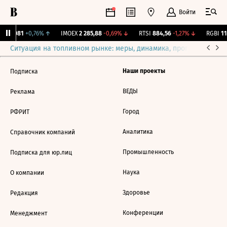
Войти
.
12,081
+0,76%
↑
IMOEX
2 285,88
-0,69%
↓
RTSI
884,56
-1,27%
↓
RGBI
115
Ситуация на топливном рынке: меры, динамика, прогнозы
Выб
Наши проекты
Подписка
ВЕДЫ
Реклама
Город
РФРИТ
Аналитика
Справочник компаний
Промышленность
Подписка для юр.лиц
Наука
О компании
Здоровье
Редакция
Конференции
Менеджмент