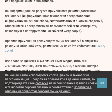
или продаже каких-либо активов.
На информационном ресурсе применяются рекомендательные
технологии (информационные технологии предоставления
информации на основе сбора, систематизации и анализа сведений,
относящихся к предпочтениям пользователей сети «Интернет»,
находящихся на территории Российской Федерации).
Правила применения рекомендательных технологий в виджетах
рекламно-обменной сети, размещенных на сайте vedomosti.ru:
СМИ2
,
24smi
Все права защищены © АО Бизнес Ньюс Медиа, ИНН/КПП
7712108141/771501001, ОГРН 1027739124775, 127018, г. Москва, вн.тер.г.
муниципальный округ Марьина Роща, ул. Полковая, д. 3, стр. 1 1999—
На нашем сайте используются cookie-файлы и технологии
2026
персонализации. Продолжая пользоваться данным сайтом, вы
ОК
подтверждаете свое
согласие
на использование файлов cookie
и технологий персонализации в соответствии с
Политикой в
отношении обработки персональных данных.