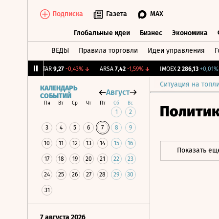
Подписка
Газета
MAX
Глобальные идеи
Бизнес
Экономика
ВЕДЫ
Правила торговли
Идеи управления
Г
Глобальные идеи
Бизнес
Экономик
,85%
↑
UTAR
9,27
-0,43%
↓
ARSA
7,42
-1,59%
↓
IMOEX
2 286,13
+0,01%
↑
Ситуация на топл
КАЛЕНДАРЬ
Август
СОБЫТИЙ
Пн
Вт
Ср
Чт
Пт
Сб
Вс
Полити
1
2
3
4
5
6
7
8
9
10
11
12
13
14
15
16
Показать ещ
17
18
19
20
21
22
23
24
25
26
27
28
29
30
31
7 августа 2026