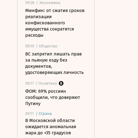
09:26
/ Экономика
Минфин: от сжатия сроков
реализации
конфискованного
имущества сократятся
расходы
09:19
/ Общество
ВС запретил лишать прав
за пьяную езду без
документов,
удостоверяющих личность
09:17
/ Политика
ФОМ: 69% россиян
сообщили, что доверяют
Путину
09:11
/
Страна
В Московской области
ожидается аномальная
жара до +35 градусов