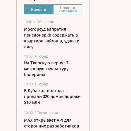
Новости
Новости
компаний
10:10
/ Общество
Мосгорсуд запретил
пенсионерке содержать в
квартире каймана, удава и
лису
10:05
/
Город
На Тверскую вернут 7-
метровую скульптуру
балерины
10:00
/
Город
В Дубае за полгода
продали 320 домов дороже
$10 млн
10:00
/ Технологии
MAX открывает API для
сторонних разработчиков