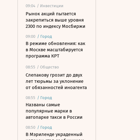
09:04
/ Инвестиции
Рынок акций пытается
закрепиться выше уровня
2300 по индексу Мосбиржи
09:00
/
Город
В режиме обновления: как
в Москве масштабируется
программа КРТ
08:55
/ Общество
Слепакову грозит до двух
лет тюрьмы за уклонение
от обязанностей иноагента
08:55
/
Город
Названы самые
популярные марки в
автопарке такси в России
08:50
/
Город
В Мэриленде украденный