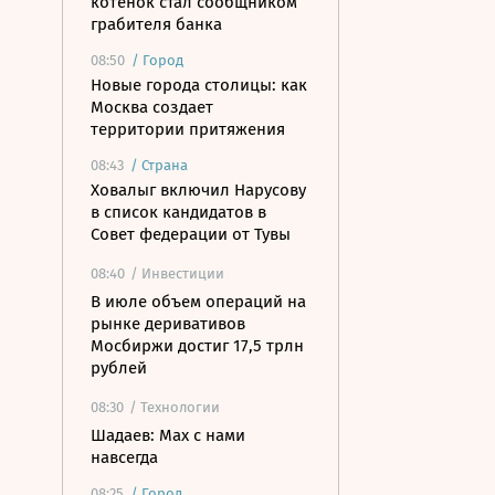
котенок стал сообщником
грабителя банка
08:50
/
Город
Новые города столицы: как
Москва создает
территории притяжения
08:43
/
Страна
Ховалыг включил Нарусову
в список кандидатов в
Совет федерации от Тувы
08:40
/ Инвестиции
В июле объем операций на
рынке деривативов
Мосбиржи достиг 17,5 трлн
рублей
08:30
/ Технологии
Шадаев: Max с нами
навсегда
08:25
/
Город