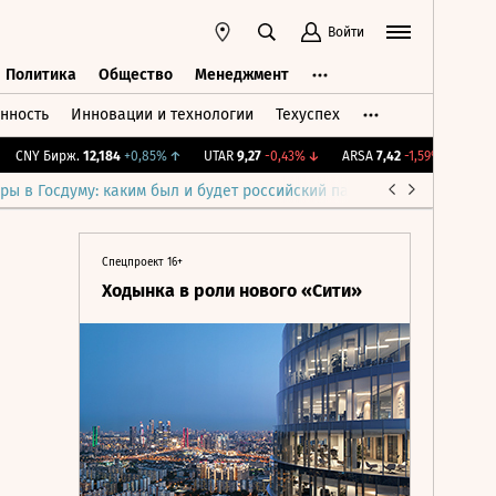
Войти
Политика
Общество
Менеджмент
нность
Инновации и технологии
Техуспех
ть
Политика
Общество
Менеджмент
CNY Бирж.
12,184
+0,85%
↑
UTAR
9,27
-0,43%
↓
ARSA
7,42
-1,59%
↓
IMOEX
ры в Госдуму: каким был и будет российский парламент
Война н
Спецпроект 16+
Ходынка в роли нового «Сити»