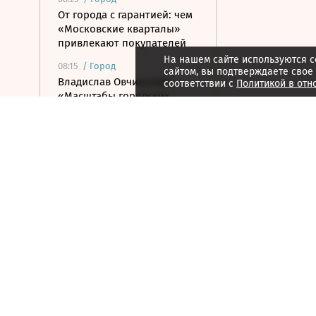
От города с гарантией: чем
«Московские кварталы»
привлекают покупателей
На нашем сайте используются c
08:15
/
Город
сайтом, вы подтверждаете свое
Владислав Овчинский:
соответствии с
Политикой в отн
«Масштабы городских
программ грандиозны»
08:12
/ Инвестиции
Нетто-приток от
инвесторов в июле
составил 33,7 млрд рублей
08:10
/ Инвестиции
Внебиржевой курс доллара
превысил 82 рубля
впервые с марта
08:02
/ Политика
Сикорский призвал
обсудить перехват