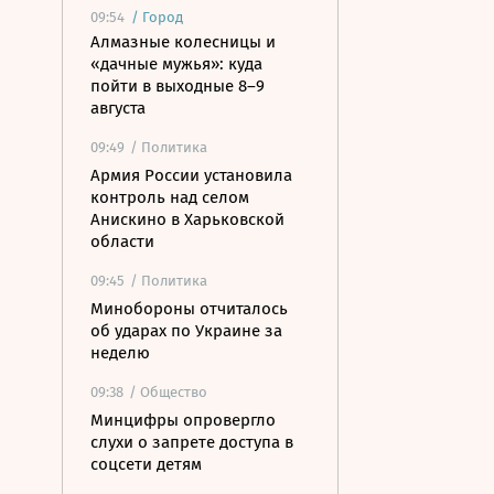
09:54
/
Город
Алмазные колесницы и
«дачные мужья»: куда
пойти в выходные 8–9
августа
09:49
/ Политика
Армия России установила
контроль над селом
Анискино в Харьковской
области
09:45
/ Политика
Минобороны отчиталось
об ударах по Украине за
неделю
09:38
/ Общество
Минцифры опровергло
слухи о запрете доступа в
соцсети детям