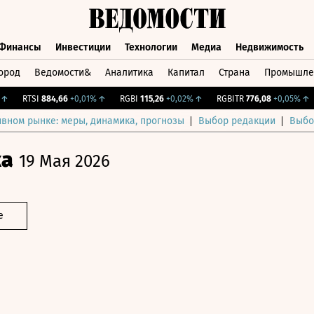
Финансы
Инвестиции
Технологии
Медиа
Недвижимость
ород
Ведомости&
Аналитика
Капитал
Страна
Промышле
а
Финансы
Инвестиции
Технологии
Медиа
Недвижимос
RTSI
884,66
+0,01%
↑
RGBI
115,26
+0,02%
↑
RGBITR
776,08
+0,05%
↑
ивном рынке: меры, динамика, прогнозы
Выбор редакции
Выбо
ка
19 Мая 2026
е