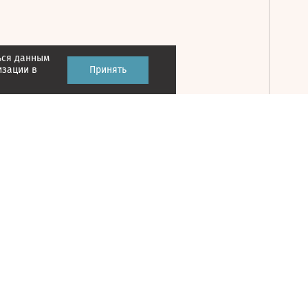
ься данным
Принять
изации в