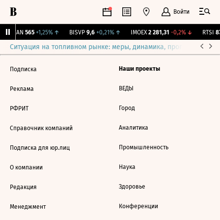
Войти
AVAN
565
+1,25%
↑
BISVP
9,6
+0,21%
↑
IMOEX
2 281,31
-0,2%
↓
RTSI
87
Ситуация на топливном рынке: меры, динамика, прогнозы
Выб
Наши проекты
Подписка
ВЕДЫ
Реклама
Город
РФРИТ
Аналитика
Справочник компаний
Промышленность
Подписка для юр.лиц
Наука
О компании
Здоровье
Редакция
Конференции
Менеджмент