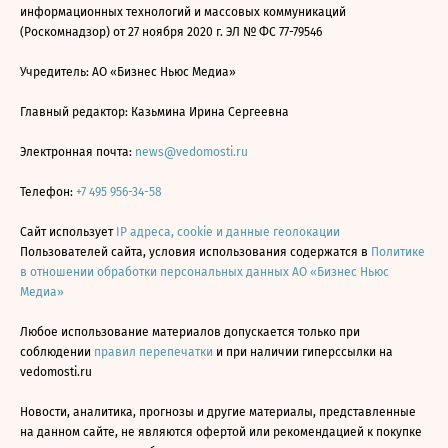
информационных технологий и массовых коммуникаций
(Роскомнадзор) от 27 ноября 2020 г. ЭЛ № ФС 77-79546
Учредитель: АО «Бизнес Ньюс Медиа»
Главный редактор: Казьмина Ирина Сергеевна
Электронная почта:
news@vedomosti.ru
Телефон:
+7 495 956-34-58
Сайт использует
IP адреса, cookie и данные геолокации
Пользователей сайта, условия использования содержатся в
Политике
в отношении обработки персональных данных АО «Бизнес Ньюс
Медиа»
Любое использование материалов допускается только при
соблюдении
правил перепечатки
и при наличии гиперссылки на
vedomosti.ru
Новости, аналитика, прогнозы и другие материалы, представленные
на данном сайте, не являются офертой или рекомендацией к покупке