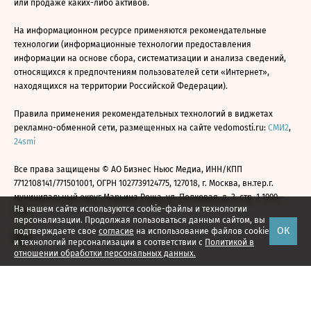
или продаже каких-либо активов.
На информационном ресурсе применяются рекомендательные
технологии (информационные технологии предоставления
информации на основе сбора, систематизации и анализа сведений,
относящихся к предпочтениям пользователей сети «Интернет»,
находящихся на территории Российской Федерации).
Правила применения рекомендательных технологий в виджетах
рекламно-обменной сети, размещенных на сайте vedomosti.ru:
СМИ2
,
24smi
Все права защищены © АО Бизнес Ньюс Медиа, ИНН/КПП
7712108141/771501001, ОГРН 1027739124775, 127018, г. Москва, вн.тер.г.
муниципальный округ Марьина Роща, ул. Полковая, д. 3, стр. 1 1999—
На нашем сайте используются cookie-файлы и технологии
2026
персонализации. Продолжая пользоваться данным сайтом, вы
ОК
подтверждаете свое
согласие
на использование файлов cookie
и технологий персонализации в соответствии с
Политикой в
отношении обработки персональных данных.