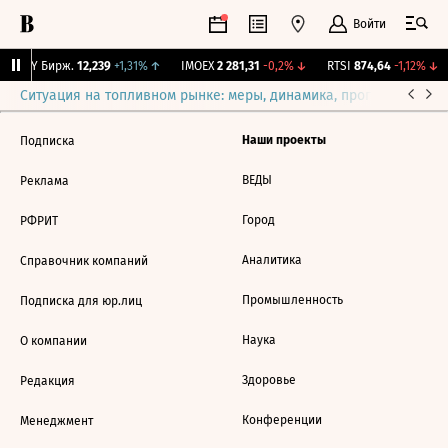
Войти
CNY Бирж.
12,239
+1,31%
↑
IMOEX
2 281,31
-0,2%
↓
RTSI
874,64
-1,12%
↓
Ситуация на топливном рынке: меры, динамика, прогнозы
Выб
Наши проекты
Подписка
ВЕДЫ
Реклама
Город
РФРИТ
Аналитика
Справочник компаний
Промышленность
Подписка для юр.лиц
Наука
О компании
Здоровье
Редакция
Конференции
Менеджмент