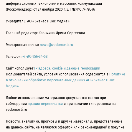
информационных технологий и массовых коммуникаций
(Роскомнадзор) от 27 ноября 2020 г. ЭЛ № ФС 77-79546
Учредитель: АО «Бизнес Ньюс Медиа»
Главный редактор: Казьмина Ирина Сергеевна
Электронная почта:
news@vedomosti.ru
Телефон:
+7 495 956-34-58
Сайт использует
IP адреса, cookie и данные геолокации
Пользователей сайта, условия использования содержатся в
Политике
в отношении обработки персональных данных АО «Бизнес Ньюс
Медиа»
Любое использование материалов допускается только при
соблюдении
правил перепечатки
и при наличии гиперссылки на
vedomosti.ru
Новости, аналитика, прогнозы и другие материалы, представленные
на данном сайте, не являются офертой или рекомендацией к покупке