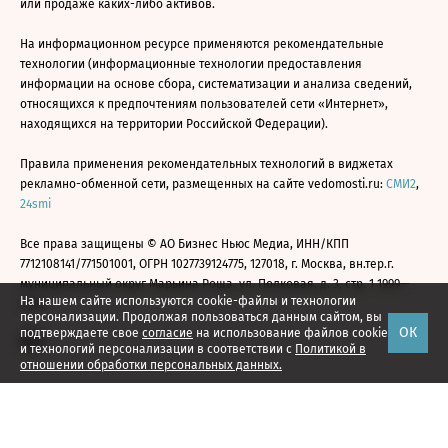
или продаже каких-либо активов.
На информационном ресурсе применяются рекомендательные
технологии (информационные технологии предоставления
информации на основе сбора, систематизации и анализа сведений,
относящихся к предпочтениям пользователей сети «Интернет»,
находящихся на территории Российской Федерации).
Правила применения рекомендательных технологий в виджетах
рекламно-обменной сети, размещенных на сайте vedomosti.ru:
СМИ2
,
24smi
Все права защищены © АО Бизнес Ньюс Медиа, ИНН/КПП
7712108141/771501001, ОГРН 1027739124775, 127018, г. Москва, вн.тер.г.
муниципальный округ Марьина Роща, ул. Полковая, д. 3, стр. 1 1999—
На нашем сайте используются cookie-файлы и технологии
2026
персонализации. Продолжая пользоваться данным сайтом, вы
ОК
подтверждаете свое
согласие
на использование файлов cookie
и технологий персонализации в соответствии с
Политикой в
отношении обработки персональных данных.