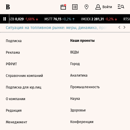
Войти
KUZB
0,029
-1,68%
↓
MSTT
76,15
+0,2%
↑
IMOEX
2 281,31
-0,2%
↓
RTSI
Ситуация на топливном рынке: меры, динамика, прогнозы
Выб
Наши проекты
Подписка
ВЕДЫ
Реклама
Город
РФРИТ
Аналитика
Справочник компаний
Промышленность
Подписка для юр.лиц
Наука
О компании
Здоровье
Редакция
Конференции
Менеджмент