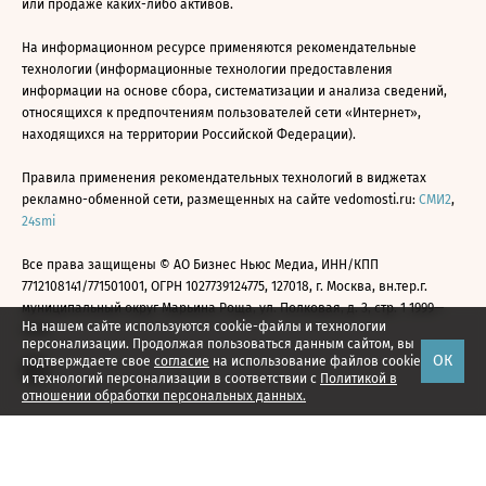
или продаже каких-либо активов.
На информационном ресурсе применяются рекомендательные
технологии (информационные технологии предоставления
информации на основе сбора, систематизации и анализа сведений,
относящихся к предпочтениям пользователей сети «Интернет»,
находящихся на территории Российской Федерации).
Правила применения рекомендательных технологий в виджетах
рекламно-обменной сети, размещенных на сайте vedomosti.ru:
СМИ2
,
24smi
Все права защищены © АО Бизнес Ньюс Медиа, ИНН/КПП
7712108141/771501001, ОГРН 1027739124775, 127018, г. Москва, вн.тер.г.
муниципальный округ Марьина Роща, ул. Полковая, д. 3, стр. 1 1999—
На нашем сайте используются cookie-файлы и технологии
2026
персонализации. Продолжая пользоваться данным сайтом, вы
ОК
подтверждаете свое
согласие
на использование файлов cookie
и технологий персонализации в соответствии с
Политикой в
отношении обработки персональных данных.