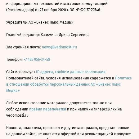
информационных технологий и массовых коммуникаций
(Роскомнадзор) от 27 ноября 2020 г. ЭЛ № ФС 77-79546
Учредитель: АО «Бизнес Ньюс Медиа»
Главный редактор: Казьмина Ирина Сергеевна
Электронная почта:
news@vedomosti.ru
Телефон:
+7 495 956-34-58
Сайт использует
IP адреса, cookie и данные геолокации
Пользователей сайта, условия использования содержатся в
Политике
в отношении обработки персональных данных АО «Бизнес Ньюс
Медиа»
Любое использование материалов допускается только при
соблюдении
правил перепечатки
и при наличии гиперссылки на
vedomosti.ru
Новости, аналитика, прогнозы и другие материалы, представленные
на данном сайте, не являются офертой или рекомендацией к покупке