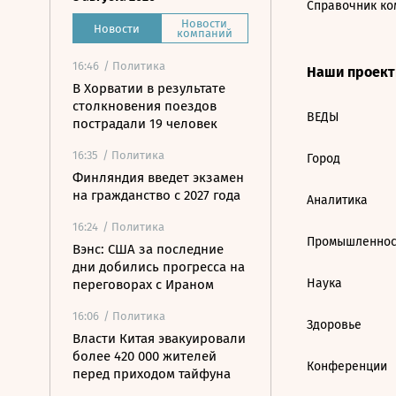
Справочник ко
Новости
Новости
компаний
16:46
/ Политика
Наши проек
В Хорватии в результате
столкновения поездов
ВЕДЫ
пострадали 19 человек
16:35
/ Политика
Город
Финляндия введет экзамен
на гражданство с 2027 года
Аналитика
16:24
/ Политика
Промышленнос
Вэнс: США за последние
дни добились прогресса на
Наука
переговорах с Ираном
16:06
/ Политика
Здоровье
Власти Китая эвакуировали
более 420 000 жителей
Конференции
перед приходом тайфуна