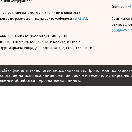
ийской Федерации).
Телефон:
+7
ния рекомендательных технологий в виджетах
й сети, размещенных на сайте vedomosti.ru:
СМИ2
,
Сайт испол
сайта, усл
обработки 
ены © АО Бизнес Ньюс Медиа, ИНН/КПП
01, ОГРН 1027739124775, 127018, г. Москва, вн.тер.г.
уг Марьина Роща, ул. Полковая, д. 3, стр. 1 1999—2026
ookie-файлы и технологии персонализации. Продолжая пользоват
согласие
на использование файлов cookie и технологий персонал
ошении обработки персональных данных.