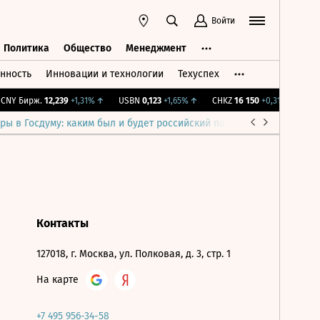
Войти
Политика
Общество
Менеджмент
нность
Инновации и технологии
Техуспех
ть
Политика
Общество
Менеджмент
NY Бирж.
12,239
+1,31%
↑
USBN
0,123
+1,65%
↑
CHKZ
16 150
+0,31%
↑
IMO
ры в Госдуму: каким был и будет российский парламент
Война н
Контакты
127018, г. Москва, ул. Полковая, д. 3, стр. 1
На карте
+7 495 956-34-58