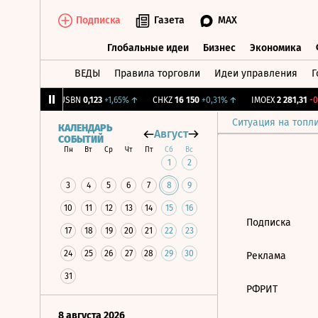
Подписка
Газета
MAX
Глобальные идеи
Бизнес
Экономика
ВЕДЫ
Правила торговли
Идеи управления
Г
Глобальные идеи
Бизнес
Экономик
9
+1,31%
↑
USBN
0,123
+1,65%
↑
CHKZ
16 150
+0,31%
↑
IMOEX
2 281,31
-0,
Ситуация на топл
КАЛЕНДАРЬ
Август
СОБЫТИЙ
Пн
Вт
Ср
Чт
Пт
Сб
Вс
1
2
3
4
5
6
7
8
9
10
11
12
13
14
15
16
Подписка
17
18
19
20
21
22
23
24
25
26
27
28
29
30
Реклама
31
РФРИТ
8 августа 2026