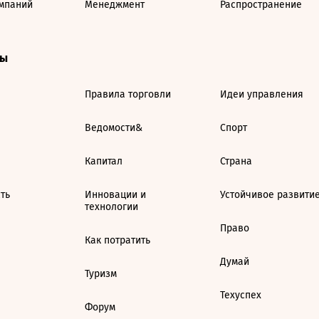
мпаний
Менеджмент
Распространение
ты
Правила торговли
Идеи управления
Ведомости&
Спорт
Капитал
Страна
ть
Инновации и
Устойчивое развити
технологии
Право
Как потратить
Думай
Туризм
Техуспех
Форум