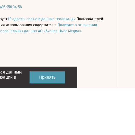
 495 956-34-58
ьзует
IP адреса, cookie и данные геолокации
Пользователей
овия использования содержатся в
Политике в отношении
персональных данных АО «Бизнес Ньюс Медиа»
ься данным
Принять
изации в