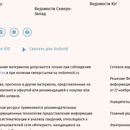
ьс
Ведомости Юг
Ведомости Северо-
Запад
я iOS
Скачать для Android
ание материалов допускается только при соблюдении
Сетевое изд
атки
и при наличии гиперссылки на vedomosti.ru
Решение Фе
ка, прогнозы и другие материалы, представленные на
информацио
 являются офертой или рекомендацией к покупке или
от 27 ноября
ибо активов.
Учредитель
ном ресурсе применяются рекомендательные
ормационные технологии предоставления информации
Главный ре
 систематизации и анализа сведений, относящихся к
ользователей сети «Интернет», находящихся на
Электронна