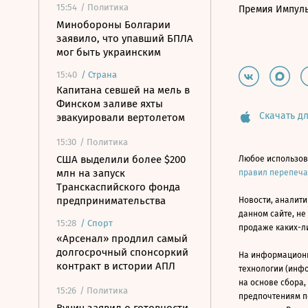
15:54
/ Политика
Премия Импул
Минобороны Болгарии
заявило, что упавший БПЛА
мог быть украинским
15:40
/
Страна
Капитана севшей на мель в
Финском заливе яхты
Скачать дл
эвакуировали вертолетом
15:30
/ Политика
США выделили более $200
Любое использов
млн на запуск
правил перепеч
Транскаспийского фонда
предпринимательства
Новости, аналити
данном сайте, не
15:28
/
Спорт
продаже каких-л
«Арсенал» продлил самый
долгосрочный спонсоркий
На информацион
контракт в истории АПЛ
технологии (инф
на основе сбора,
15:26
/ Политика
предпочтениям п