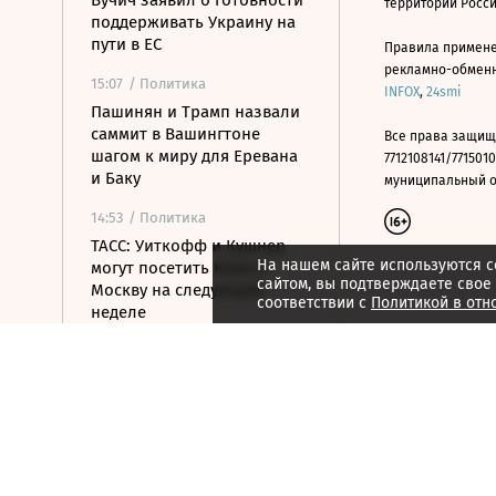
Вучич заявил о готовности
территории Росс
поддерживать Украину на
пути в ЕС
Правила примене
рекламно-обменно
15:07
/ Политика
INFOX
,
24smi
Пашинян и Трамп назвали
саммит в Вашингтоне
Все права защищ
шагом к миру для Еревана
7712108141/7715010
и Баку
муниципальный окр
14:53
/ Политика
ТАСС: Уиткофф и Кушнер
На нашем сайте используются c
могут посетить Киев и
сайтом, вы подтверждаете свое
Москву на следующей
соответствии с
Политикой в отн
неделе
14:49
/ Политика
ВС РФ ударили по военным
складам в портах Одессы и
Николаева
14:41
/ Политика
OpenAI приостановила