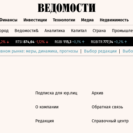
Финансы
Инвестиции
Технологии
Медиа
Недвижимость
ород
Ведомости&
Аналитика
Капитал
Страна
Промышле
а
Финансы
Инвестиции
Технологии
Медиа
Недвижимос
2%
↓
RTSI
874,64
-1,12%
↓
RGBI
115,3
+0,1%
↑
RGBITR
777,14
+0,2%
↑
C
ивном рынке: меры, динамика, прогнозы
Выбор редакции
Выбо
Подписка для юр.лиц
Архив
О компании
Обратная связь
Редакция
Справочный центр