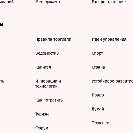
мпаний
Менеджмент
Распространение
ты
Правила торговли
Идеи управления
Ведомости&
Спорт
Капитал
Страна
ть
Инновации и
Устойчивое развити
технологии
Право
Как потратить
Думай
Туризм
Техуспех
Форум