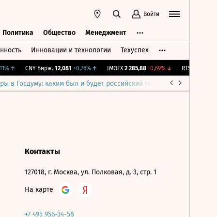
Войти
Политика
Общество
Менеджмент
нность
Инновации и технологии
Техуспех
ть
Политика
Общество
Менеджмент
1%
↑
CNY Бирж.
12,081
+0,76%
↑
IMOEX
2 285,88
-0,69%
↓
RTSI
884,56
-1
ры в Госдуму: каким был и будет российский парламент
Война н
Контакты
127018, г. Москва, ул. Полковая, д. 3, стр. 1
На карте
+7 495 956-34-58