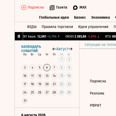
Подписка
Газета
MAX
Глобальные идеи
Бизнес
Экономика
ВЕДЫ
Правила торговли
Идеи управления
Г
Глобальные идеи
Бизнес
Экономик
1
+0,11%
↑
CNY Бирж.
12,081
+0,76%
↑
IMOEX
2 285,88
-0,69%
↓
RTSI
884
Ситуация на топл
КАЛЕНДАРЬ
Август
СОБЫТИЙ
Пн
Вт
Ср
Чт
Пт
Сб
Вс
1
2
3
4
5
6
7
8
9
10
11
12
13
14
15
16
Подписка
17
18
19
20
21
22
23
24
25
26
27
28
29
30
Реклама
31
РФРИТ
6 августа 2026