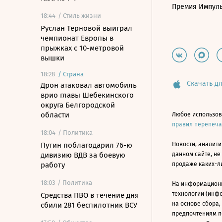
Премия Импул
18:44
/ Стиль жизни
Руслан Терновой выиграл
чемпионат Европы в
прыжках с 10-метровой
вышки
18:28
/
Страна
Скачать дл
Дрон атаковал автомобиль
врио главы Шебекинского
округа Белгородской
области
Любое использов
правил перепеч
18:04
/ Политика
Путин поблагодарил 76-ю
Новости, аналити
дивизию ВДВ за боевую
данном сайте, не
работу
продаже каких-л
18:03
/ Политика
На информацион
технологии (инф
Средства ПВО в течение дня
на основе сбора,
сбили 281 беспилотник ВСУ
предпочтениям п