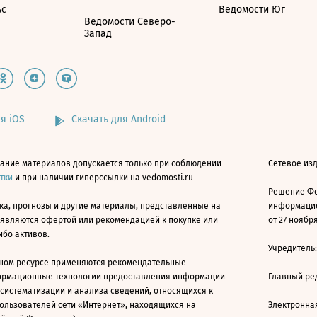
ьс
Ведомости Юг
Ведомости Северо-
Запад
я iOS
Скачать для Android
ание материалов допускается только при соблюдении
Сетевое изд
атки
и при наличии гиперссылки на vedomosti.ru
Решение Фе
ка, прогнозы и другие материалы, представленные на
информацио
 являются офертой или рекомендацией к покупке или
от 27 ноября
ибо активов.
Учредитель
ном ресурсе применяются рекомендательные
ормационные технологии предоставления информации
Главный ре
 систематизации и анализа сведений, относящихся к
ользователей сети «Интернет», находящихся на
Электронна