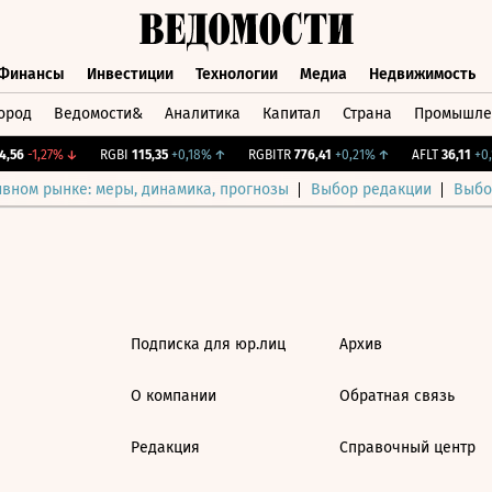
Финансы
Инвестиции
Технологии
Медиа
Недвижимость
ород
Ведомости&
Аналитика
Капитал
Страна
Промышле
а
Финансы
Инвестиции
Технологии
Медиа
Недвижимос
,56
-1,27%
↓
RGBI
115,35
+0,18%
↑
RGBITR
776,41
+0,21%
↑
AFLT
36,11
+0,1
ивном рынке: меры, динамика, прогнозы
Выбор редакции
Выбо
Подписка для юр.лиц
Архив
О компании
Обратная связь
Редакция
Справочный центр