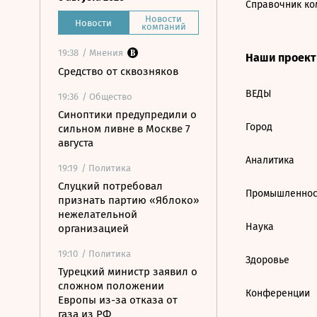
Справочник ко
Новости
Новости
компаний
19:38
/ Мнения
Наши проек
Средство от сквозняков
ВЕДЫ
19:36
/ Общество
Синоптики предупредили о
Город
сильном ливне в Москве 7
августа
Аналитика
19:19
/ Политика
Слуцкий потребовал
Промышленнос
признать партию «Яблоко»
нежелательной
Наука
организацией
19:10
/ Политика
Здоровье
Турецкий министр заявил о
сложном положении
Конференции
Европы из-за отказа от
газа из РФ