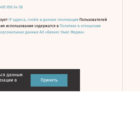
 495 956-34-58
ьзует
IP адреса, cookie и данные геолокации
Пользователей
овия использования содержатся в
Политике в отношении
персональных данных АО «Бизнес Ньюс Медиа»
ься данным
Принять
изации в