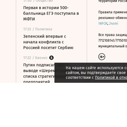
17:50
/ Общество
территории Росс
Первая в истории 500-
Правила примене
балльница ЕГЭ поступила в
рекламно-обменно
МФТИ
INFOX
,
24smi
17:33
/ Политика
Все права защищ
Зеленский впервые с
7712108141/7715010
начала конфликта с
муниципальный окр
Россией посетит Сербию
17:22
/ Бизнес
Путин подписал указ о
На нашем сайте используются c
выводе «Шереметьево» из
сайтом, вы подтверждаете свое
списка стратегических
соответствии с
Политикой в отн
предприятий
17:05
/ Политика
Путин объявил
благодарность рэперу ST
16:58
/ Политика
МИД Ирана рассказал, от