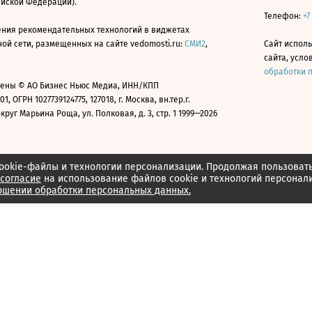
ийской Федерации).
Телефон:
+7
ния рекомендательных технологий в виджетах
й сети, размещенных на сайте vedomosti.ru:
СМИ2
,
Сайт испол
сайта, усл
обработки 
ены © АО Бизнес Ньюс Медиа, ИНН/КПП
01, ОГРН 1027739124775, 127018, г. Москва, вн.тер.г.
уг Марьина Роща, ул. Полковая, д. 3, стр. 1 1999—2026
ookie-файлы и технологии персонализации. Продолжая пользоват
согласие
на использование файлов cookie и технологий персонал
ошении обработки персональных данных.