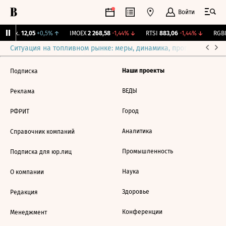
Войти
 Бирж.
12,05
+0,5%
↑
IMOEX
2 268,58
-1,44%
↓
RTSI
883,06
-1,44%
↓
RGBI
Ситуация на топливном рынке: меры, динамика, прогнозы
Выб
Наши проекты
Подписка
ВЕДЫ
Реклама
Город
РФРИТ
Аналитика
Справочник компаний
Промышленность
Подписка для юр.лиц
Наука
О компании
Здоровье
Редакция
Конференции
Менеджмент