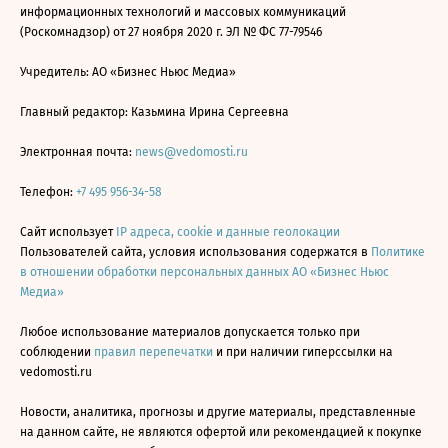
информационных технологий и массовых коммуникаций
(Роскомнадзор) от 27 ноября 2020 г. ЭЛ № ФС 77-79546
Учредитель: АО «Бизнес Ньюс Медиа»
Главный редактор: Казьмина Ирина Сергеевна
Электронная почта:
news@vedomosti.ru
Телефон:
+7 495 956-34-58
Сайт использует
IP адреса, cookie и данные геолокации
Пользователей сайта, условия использования содержатся в
Политике
в отношении обработки персональных данных АО «Бизнес Ньюс
Медиа»
Любое использование материалов допускается только при
соблюдении
правил перепечатки
и при наличии гиперссылки на
vedomosti.ru
Новости, аналитика, прогнозы и другие материалы, представленные
на данном сайте, не являются офертой или рекомендацией к покупке