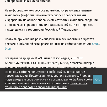
или продаже каких-либо активов.
На информационном ресурсе применяются рекомендательные
технологии (информационные технологии предоставления
информации на основе сбора, систематизации и анализа сведений,
относящихся к предпочтениям пользователей сети «Интернет»,
находящихся на территории Российской Федерации).
Правила применения рекомендательных технологий в виджетах
рекламно-обменной сети, размещенных на сайте vedomosti.ru:
СМИ2
,
24smi
Все права защищены © АО Бизнес Ньюс Медиа, ИНН/КПП
7712108141/771501001, ОГРН 1027739124775, 127018, г. Москва, вн.тер.г.
муниципальный округ Марьина Роща, ул. Полковая, д. 3, стр. 1 1999—
На нашем сайте используются cookie-файлы и технологии
2026
персонализации. Продолжая пользоваться данным сайтом, вы
ОК
подтверждаете свое
согласие
на использование файлов cookie
и технологий персонализации в соответствии с
Политикой в
отношении обработки персональных данных.