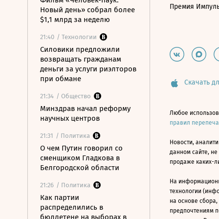
Фильм «Человек-паук:
Премия Импул
Новый день» собрал более
$1,1 млрд за неделю
21:40
/ Технологии
Силовики предложили
возвращать гражданам
деньги за услуги риэлторов
при обмане
Скачать дл
21:34
/ Общество
Минздрав начал реформу
Любое использов
научных центров
правил перепеч
21:31
/ Политика
Новости, аналити
О чем Путин говорил со
данном сайте, не
сменщиком Гладкова в
продаже каких-л
Белгородской области
На информацион
21:26
/ Политика
технологии (инф
Как партии
на основе сбора,
распределились в
предпочтениям п
бюллетене на выборах в