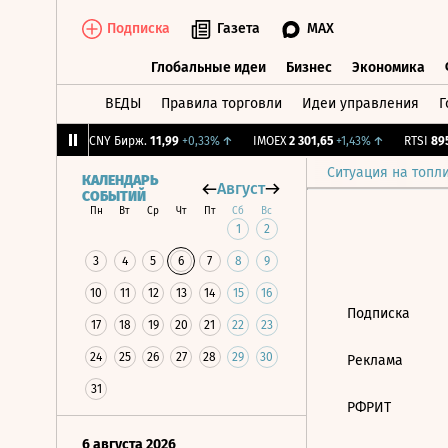
Подписка
Газета
MAX
Глобальные идеи
Бизнес
Экономика
ВЕДЫ
Правила торговли
Идеи управления
Г
Глобальные идеи
Бизнес
Экономик
82
+0,05%
↑
CNY Бирж.
11,99
+0,33%
↑
IMOEX
2 301,65
+1,43%
↑
RTSI
895,
Ситуация на топл
КАЛЕНДАРЬ
Август
СОБЫТИЙ
Пн
Вт
Ср
Чт
Пт
Сб
Вс
1
2
3
4
5
6
7
8
9
10
11
12
13
14
15
16
Подписка
17
18
19
20
21
22
23
24
25
26
27
28
29
30
Реклама
31
РФРИТ
6 августа 2026