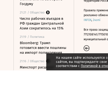
территории Росс
Госдуму
Правила примене
21:21
/ Общество
рекламно-обменно
Число рабочих въездов в
INFOX
,
24smi
РФ граждан Центральной
Азии сократилось на 15%
Все права защищ
7712108141/7715010
21:19
/ Политика
муниципальный окр
Bloomberg: Трамп
готовится ввести пошлины
на импорт поликремния
На нашем сайте используются c
21:16
/ Общество
сайтом, вы подтверждаете свое
соответствии с
Политикой в отн
Минспорт расширит
перечень спортивных
организаций для
налогового вычета
21:10
/ Экономика
Почему нефтегазовые
доходы бюджета в июле
достигли максимума с