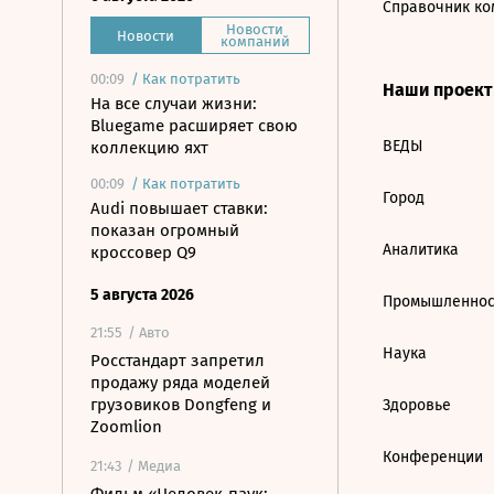
Справочник ко
Новости
Новости
компаний
00:09
/
Как потратить
Наши проек
На все случаи жизни:
Bluegame расширяет свою
ВЕДЫ
коллекцию яхт
00:09
/
Как потратить
Город
Audi повышает ставки:
показан огромный
Аналитика
кроссовер Q9
5 августа 2026
Промышленнос
21:55
/ Авто
Наука
Росстандарт запретил
продажу ряда моделей
грузовиков Dongfeng и
Здоровье
Zoomlion
Конференции
21:43
/ Медиа