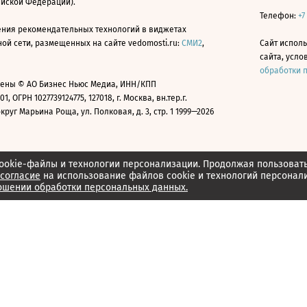
ийской Федерации).
Телефон:
+7
ния рекомендательных технологий в виджетах
й сети, размещенных на сайте vedomosti.ru:
СМИ2
,
Сайт испол
сайта, усл
обработки 
ены © АО Бизнес Ньюс Медиа, ИНН/КПП
01, ОГРН 1027739124775, 127018, г. Москва, вн.тер.г.
уг Марьина Роща, ул. Полковая, д. 3, стр. 1 1999—2026
ookie-файлы и технологии персонализации. Продолжая пользоват
согласие
на использование файлов cookie и технологий персонал
ошении обработки персональных данных.