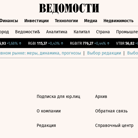
Финансы
Инвестиции
Технологии
Медиа
Недвижимость
ород
Ведомости&
Аналитика
Капитал
Страна
Промышле
а
Финансы
Инвестиции
Технологии
Медиа
Недвижимос
93
+1,68%
↑
RGBI
115,37
+0,43%
↑
RGBITR
776,27
+0,44%
↑
VTBR
56,82
+0
ивном рынке: меры, динамика, прогнозы
Выбор редакции
Выбо
Подписка для юр.лиц
Архив
О компании
Обратная связь
Редакция
Справочный центр