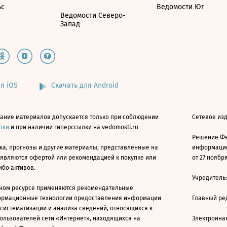
ьс
Ведомости Юг
Ведомости Северо-
Запад
я iOS
Скачать для Android
ание материалов допускается только при соблюдении
Сетевое изд
атки
и при наличии гиперссылки на vedomosti.ru
Решение Фе
ка, прогнозы и другие материалы, представленные на
информацио
 являются офертой или рекомендацией к покупке или
от 27 ноября
ибо активов.
Учредитель
ном ресурсе применяются рекомендательные
ормационные технологии предоставления информации
Главный ре
 систематизации и анализа сведений, относящихся к
ользователей сети «Интернет», находящихся на
Электронна