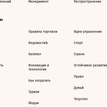
мпаний
Менеджмент
Распространение
ты
Правила торговли
Идеи управления
Ведомости&
Спорт
Капитал
Страна
ть
Инновации и
Устойчивое развити
технологии
Право
Как потратить
Думай
Туризм
Техуспех
Форум