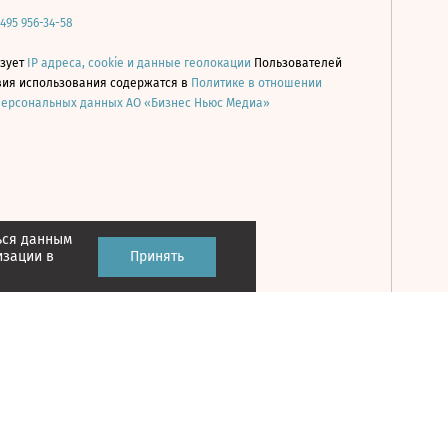
 495 956-34-58
ьзует
IP адреса, cookie и данные геолокации
Пользователей
овия использования содержатся в
Политике в отношении
персональных данных АО «Бизнес Ньюс Медиа»
ься данным
Принять
изации в