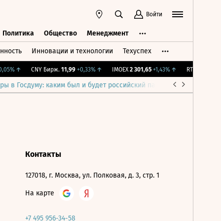
Войти
Политика
Общество
Менеджмент
нность
Инновации и технологии
Техуспех
ть
Политика
Общество
Менеджмент
,05%
↑
CNY Бирж.
11,99
+0,33%
↑
IMOEX
2 301,65
+1,43%
↑
RTSI
895,93
+1
ры в Госдуму: каким был и будет российский парламент
Война н
Контакты
127018, г. Москва, ул. Полковая, д. 3, стр. 1
На карте
+7 495 956-34-58