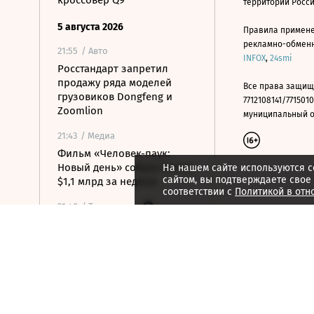
кроссовер Q9
территории Росс
5 августа 2026
Правила примене
рекламно-обменно
21:55
/ Авто
INFOX
,
24smi
Росстандарт запретил
продажу ряда моделей
Все права защищ
грузовиков Dongfeng и
7712108141/7715010
Zoomlion
муниципальный окр
21:43
/ Медиа
Фильм «Человек-паук:
Новый день» собрал более
На нашем сайте используются c
сайтом, вы подтверждаете свое
$1,1 млрд за неделю
соответствии с
Политикой в отн
21:40
/ Технологии
Силовики предложили
возвращать гражданам
деньги за услуги риэлторов
при обмане
21:34
/ Общество
Минздрав начал реформу