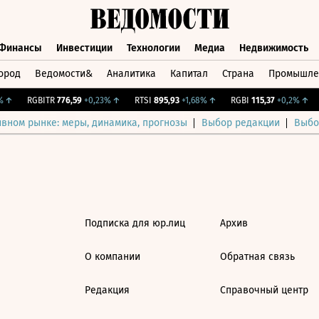
Финансы
Инвестиции
Технологии
Медиа
Недвижимость
ород
Ведомости&
Аналитика
Капитал
Страна
Промышле
а
Финансы
Инвестиции
Технологии
Медиа
Недвижимос
↑
RGBITR
776,59
+0,23%
↑
RTSI
895,93
+1,68%
↑
RGBI
115,37
+0,2%
↑
ивном рынке: меры, динамика, прогнозы
Выбор редакции
Выбо
Подписка для юр.лиц
Архив
О компании
Обратная связь
Редакция
Справочный центр