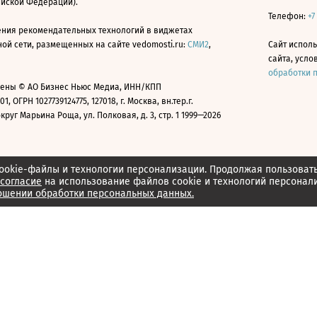
ийской Федерации).
Телефон:
+7
ния рекомендательных технологий в виджетах
й сети, размещенных на сайте vedomosti.ru:
СМИ2
,
Сайт испол
сайта, усл
обработки 
ены © АО Бизнес Ньюс Медиа, ИНН/КПП
01, ОГРН 1027739124775, 127018, г. Москва, вн.тер.г.
уг Марьина Роща, ул. Полковая, д. 3, стр. 1 1999—2026
ookie-файлы и технологии персонализации. Продолжая пользоват
согласие
на использование файлов cookie и технологий персонал
ошении обработки персональных данных.