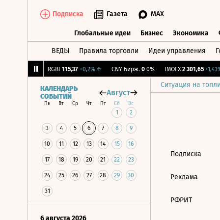
Подписка
Газета
MAX
Глобальные идеи
Бизнес
Экономика
ВЕДЫ
Правила торговли
Идеи управления
Г
Глобальные идеи
Бизнес
Экономик
,93
+1,68%
↑
RGBI
115,37
+0,2%
↑
CNY Бирж.
0
0%
IMOEX
2 301,65
+1,43%
Ситуация на топл
КАЛЕНДАРЬ
Август
СОБЫТИЙ
Пн
Вт
Ср
Чт
Пт
Сб
Вс
1
2
3
4
5
6
7
8
9
10
11
12
13
14
15
16
Подписка
17
18
19
20
21
22
23
24
25
26
27
28
29
30
Реклама
31
РФРИТ
6 августа 2026