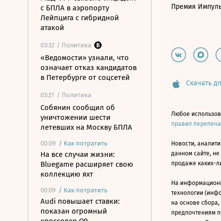
Премия Импул
с БПЛА в аэропорту
Лейпцига с гибридной
атакой
03:32
/ Политика
«Ведомости» узнали, что
означает отказ кандидатов
в Петербурге от соцсетей
Скачать дл
03:21
/ Политика
Собянин сообщил об
Любое использов
уничтожении шести
правил перепеч
летевших на Москву БПЛА
00:09
/
Как потратить
Новости, аналити
На все случаи жизни:
данном сайте, не
Bluegame расширяет свою
продаже каких-л
коллекцию яхт
На информацион
00:09
/
Как потратить
технологии (инф
Audi повышает ставки:
на основе сбора,
показан огромный
предпочтениям п