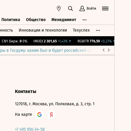
Войти
Политика
Общество
Менеджмент
нность
Инновации и технологии
Техуспех
ть
Политика
Общество
Менеджмент
CNY Бирж.
0
0%
IMOEX
2 301,65
+1,43%
↑
RGBITR
776,59
+0,23%
↑
RTSI
89
ры в Госдуму: каким был и будет российский парламент
Война н
Контакты
127018, г. Москва, ул. Полковая, д. 3, стр. 1
На карте
+7 495 956-34-58