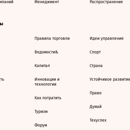
мпаний
Менеджмент
Распространение
ты
Правила торговли
Идеи управления
Ведомости&
Спорт
Капитал
Страна
ть
Инновации и
Устойчивое развити
технологии
Право
Как потратить
Думай
Туризм
Техуспех
Форум