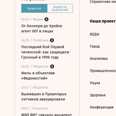
Справочник ко
Новости
Новости
компаний
04:03
/ Медиа
Наши проек
От Коннери до Крейга:
агент 007 в лицах
ВЕДЫ
04:03
/ Политика
Город
Последний бой Первой
чеченской: как защищали
Грозный в 1996 году
Аналитика
04:02
/ Общество
Промышленнос
Июль в объективе
«Ведомостей»
Наука
03:53
/ Общество
Выживших в Приангарье
Здоровье
летчиков эвакуировали
Конференции
03:41
/ Политика
МВД ФРГ связало инцидент