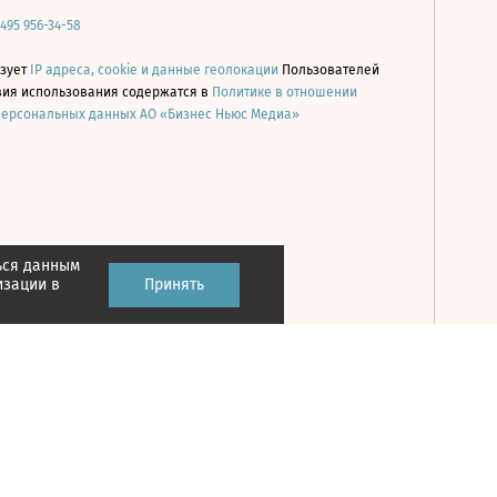
 495 956-34-58
ьзует
IP адреса, cookie и данные геолокации
Пользователей
овия использования содержатся в
Политике в отношении
персональных данных АО «Бизнес Ньюс Медиа»
ься данным
Принять
изации в