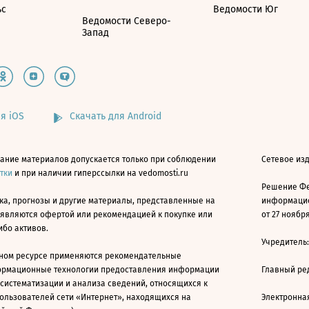
ьс
Ведомости Юг
Ведомости Северо-
Запад
я iOS
Скачать для Android
ание материалов допускается только при соблюдении
Сетевое изд
атки
и при наличии гиперссылки на vedomosti.ru
Решение Фе
ка, прогнозы и другие материалы, представленные на
информацио
 являются офертой или рекомендацией к покупке или
от 27 ноября
ибо активов.
Учредитель
ном ресурсе применяются рекомендательные
ормационные технологии предоставления информации
Главный ре
 систематизации и анализа сведений, относящихся к
ользователей сети «Интернет», находящихся на
Электронна