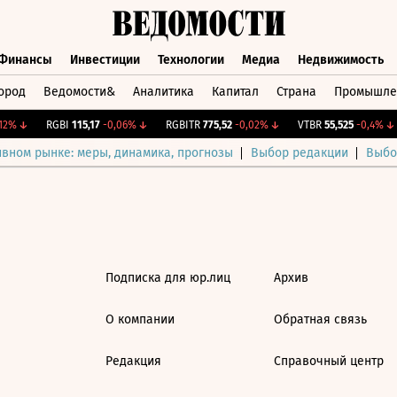
Финансы
Инвестиции
Технологии
Медиа
Недвижимость
ород
Ведомости&
Аналитика
Капитал
Страна
Промышле
а
Финансы
Инвестиции
Технологии
Медиа
Недвижимос
12%
↓
RGBI
115,17
-0,06%
↓
RGBITR
775,52
-0,02%
↓
VTBR
55,525
-0,4%
↓
ивном рынке: меры, динамика, прогнозы
Выбор редакции
Выбо
Подписка для юр.лиц
Архив
О компании
Обратная связь
Редакция
Справочный центр