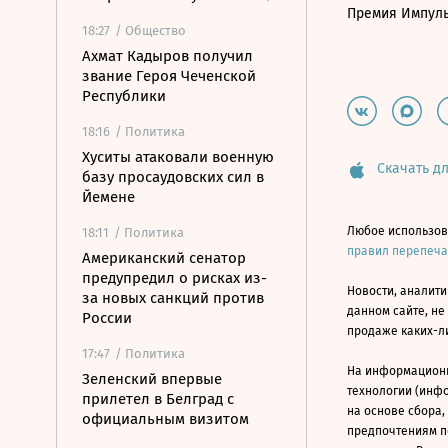
Премия Импул
18:27
/ Общество
Ахмат Кадыров получил
звание Героя Чеченской
Республики
18:16
/ Политика
Хуситы атаковали военную
Скачать дл
базу просаудовских сил в
Йемене
Любое использов
18:11
/ Политика
правил перепеч
Американский сенатор
предупредил о рисках из-
Новости, аналити
за новых санкций против
данном сайте, не
России
продаже каких-л
17:47
/ Политика
На информацион
Зеленский впервые
технологии (инф
прилетел в Белград с
на основе сбора,
официальным визитом
предпочтениям п