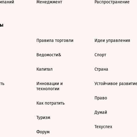
мпаний
Менеджмент
Распространение
ты
Правила торговли
Идеи управления
Ведомости&
Спорт
Капитал
Страна
ть
Инновации и
Устойчивое развити
технологии
Право
Как потратить
Думай
Туризм
Техуспех
Форум