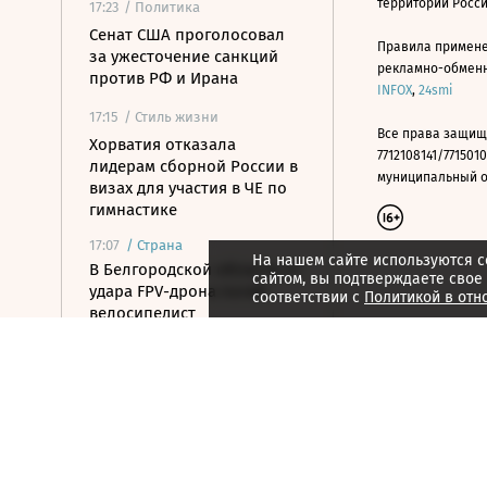
территории Росс
17:23
/ Политика
Сенат США проголосовал
Правила примене
за ужесточение санкций
рекламно-обменно
против РФ и Ирана
INFOX
,
24smi
17:15
/ Стиль жизни
Все права защищ
Хорватия отказала
7712108141/7715010
лидерам сборной России в
муниципальный окр
визах для участия в ЧЕ по
гимнастике
17:07
/
Страна
На нашем сайте используются c
В Белгородской области от
сайтом, вы подтверждаете свое
удара FPV-дрона погиб
соответствии с
Политикой в отн
велосипедист
16:51
/ Общество
СК возбудил дело против
журналистки Гордеевой за
публикации в Telegram
16:46
/ Политика