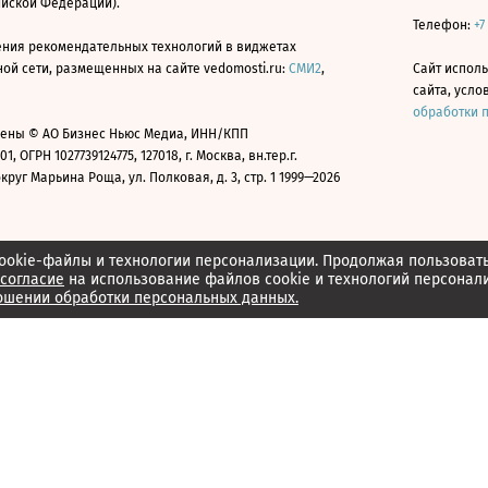
ийской Федерации).
Телефон:
+7
ния рекомендательных технологий в виджетах
й сети, размещенных на сайте vedomosti.ru:
СМИ2
,
Сайт испол
сайта, усл
обработки 
ены © АО Бизнес Ньюс Медиа, ИНН/КПП
01, ОГРН 1027739124775, 127018, г. Москва, вн.тер.г.
уг Марьина Роща, ул. Полковая, д. 3, стр. 1 1999—2026
ookie-файлы и технологии персонализации. Продолжая пользоват
согласие
на использование файлов cookie и технологий персонал
ошении обработки персональных данных.