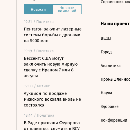
Справочник ко
Новости
Новости
компаний
19:31
/ Политика
Наши проек
Пентагон закупит лазерные
системы борьбы с дронами
ВЕДЫ
на $400 млн
19:19
/ Политика
Город
Бессент: США могут
заключить новую мирную
Аналитика
сделку с Ираном 7 или 8
августа
Промышленнос
19:00
/ Бизнес
Наука
Аукцион по продаже
Рижского вокзала вновь не
состоялся
Здоровье
18:44
/ Политика
Конференции
В Раде призвали Федорова
отправиться служить в ВСУ