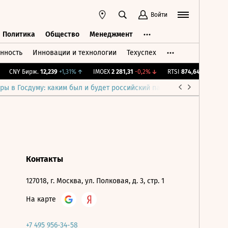
Войти
Политика
Общество
Менеджмент
нность
Инновации и технологии
Техуспех
ть
Политика
Общество
Менеджмент
CNY Бирж.
12,239
+1,31%
↑
IMOEX
2 281,31
-0,2%
↓
RTSI
874,64
-1,12%
↓
ры в Госдуму: каким был и будет российский парламент
Война н
Контакты
127018, г. Москва, ул. Полковая, д. 3, стр. 1
На карте
+7 495 956-34-58