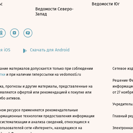
ьс
Ведомости Юг
Ведомости Северо-
Запад
я iOS
Скачать для Android
ание материалов допускается только при соблюдении
Сетевое изд
атки
и при наличии гиперссылки на vedomosti.ru
Решение Фе
ка, прогнозы и другие материалы, представленные на
информацио
 являются офертой или рекомендацией к покупке или
от 27 ноября
ибо активов.
Учредитель
ном ресурсе применяются рекомендательные
ормационные технологии предоставления информации
Главный ре
 систематизации и анализа сведений, относящихся к
ользователей сети «Интернет», находящихся на
Электронна