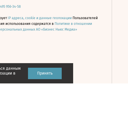
 495 956-34-58
ьзует
IP адреса, cookie и данные геолокации
Пользователей
овия использования содержатся в
Политике в отношении
персональных данных АО «Бизнес Ньюс Медиа»
ься данным
Принять
изации в