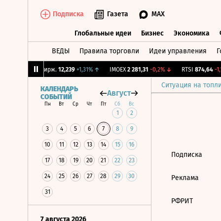
Подписка
Газета
MAX
Глобальные идеи
Бизнес
Экономика
ВЕДЫ
Правила торговли
Идеи управления
Г
Глобальные идеи
Бизнес
Экономик
,4%
↓
CNY Бирж.
12,239
+1,31%
↑
IMOEX
2 281,31
-0,2%
↓
RTSI
874,64
-1,
Ситуация на топл
КАЛЕНДАРЬ
Август
СОБЫТИЙ
Пн
Вт
Ср
Чт
Пт
Сб
Вс
1
2
3
4
5
6
7
8
9
10
11
12
13
14
15
16
Подписка
17
18
19
20
21
22
23
24
25
26
27
28
29
30
Реклама
31
РФРИТ
7 августа 2026