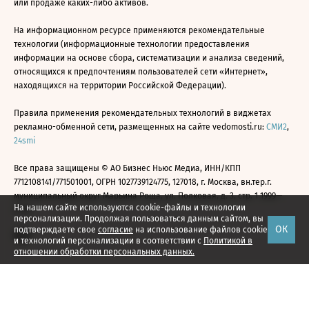
или продаже каких-либо активов.
На информационном ресурсе применяются рекомендательные
технологии (информационные технологии предоставления
информации на основе сбора, систематизации и анализа сведений,
относящихся к предпочтениям пользователей сети «Интернет»,
находящихся на территории Российской Федерации).
Правила применения рекомендательных технологий в виджетах
рекламно-обменной сети, размещенных на сайте vedomosti.ru:
СМИ2
,
24smi
Все права защищены © АО Бизнес Ньюс Медиа, ИНН/КПП
7712108141/771501001, ОГРН 1027739124775, 127018, г. Москва, вн.тер.г.
муниципальный округ Марьина Роща, ул. Полковая, д. 3, стр. 1 1999—
На нашем сайте используются cookie-файлы и технологии
2026
персонализации. Продолжая пользоваться данным сайтом, вы
ОК
подтверждаете свое
согласие
на использование файлов cookie
и технологий персонализации в соответствии с
Политикой в
отношении обработки персональных данных.