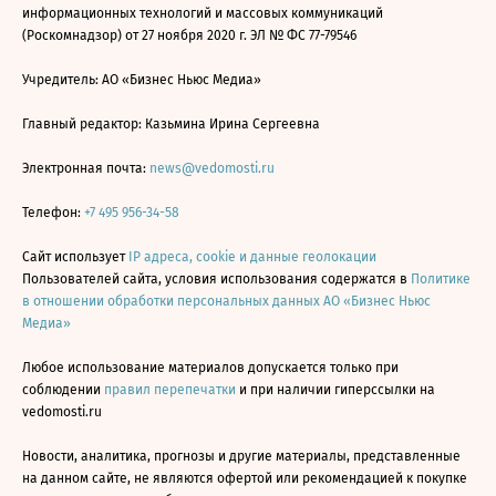
информационных технологий и массовых коммуникаций
(Роскомнадзор) от 27 ноября 2020 г. ЭЛ № ФС 77-79546
Учредитель: АО «Бизнес Ньюс Медиа»
Главный редактор: Казьмина Ирина Сергеевна
Электронная почта:
news@vedomosti.ru
Телефон:
+7 495 956-34-58
Сайт использует
IP адреса, cookie и данные геолокации
Пользователей сайта, условия использования содержатся в
Политике
в отношении обработки персональных данных АО «Бизнес Ньюс
Медиа»
Любое использование материалов допускается только при
соблюдении
правил перепечатки
и при наличии гиперссылки на
vedomosti.ru
Новости, аналитика, прогнозы и другие материалы, представленные
на данном сайте, не являются офертой или рекомендацией к покупке