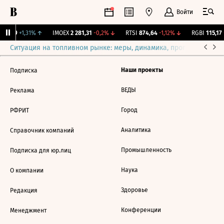
Войти
12,239
+1,31%
↑
IMOEX
2 281,31
-0,2%
↓
RTSI
874,64
-1,12%
↓
RGBI
115,17
Ситуация на топливном рынке: меры, динамика, прогнозы
Выб
Наши проекты
Подписка
ВЕДЫ
Реклама
Город
РФРИТ
Аналитика
Справочник компаний
Промышленность
Подписка для юр.лиц
Наука
О компании
Здоровье
Редакция
Конференции
Менеджмент