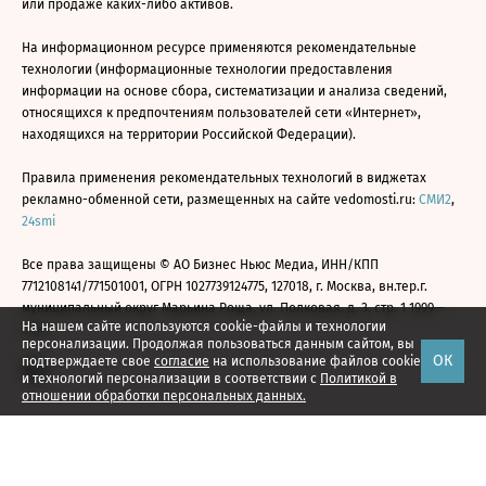
или продаже каких-либо активов.
На информационном ресурсе применяются рекомендательные
технологии (информационные технологии предоставления
информации на основе сбора, систематизации и анализа сведений,
относящихся к предпочтениям пользователей сети «Интернет»,
находящихся на территории Российской Федерации).
Правила применения рекомендательных технологий в виджетах
рекламно-обменной сети, размещенных на сайте vedomosti.ru:
СМИ2
,
24smi
Все права защищены © АО Бизнес Ньюс Медиа, ИНН/КПП
7712108141/771501001, ОГРН 1027739124775, 127018, г. Москва, вн.тер.г.
муниципальный округ Марьина Роща, ул. Полковая, д. 3, стр. 1 1999—
На нашем сайте используются cookie-файлы и технологии
2026
персонализации. Продолжая пользоваться данным сайтом, вы
ОК
подтверждаете свое
согласие
на использование файлов cookie
и технологий персонализации в соответствии с
Политикой в
отношении обработки персональных данных.