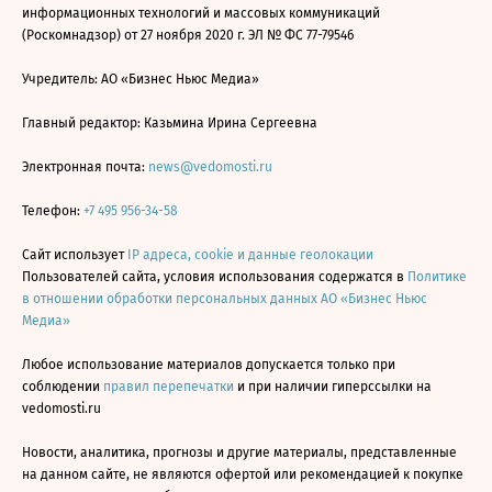
информационных технологий и массовых коммуникаций
(Роскомнадзор) от 27 ноября 2020 г. ЭЛ № ФС 77-79546
Учредитель: АО «Бизнес Ньюс Медиа»
Главный редактор: Казьмина Ирина Сергеевна
Электронная почта:
news@vedomosti.ru
Телефон:
+7 495 956-34-58
Сайт использует
IP адреса, cookie и данные геолокации
Пользователей сайта, условия использования содержатся в
Политике
в отношении обработки персональных данных АО «Бизнес Ньюс
Медиа»
Любое использование материалов допускается только при
соблюдении
правил перепечатки
и при наличии гиперссылки на
vedomosti.ru
Новости, аналитика, прогнозы и другие материалы, представленные
на данном сайте, не являются офертой или рекомендацией к покупке