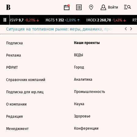
Войти
↑
BISVP
9,7
-0,21%
↓
MGTS
1 352
+2,89%
↑
IMOEX
2 268,78
-1,43%
↓
RTS
Ситуация на топливном рынке: меры, динамика, прогнозы
Выб
Наши проекты
Подписка
ВЕДЫ
Реклама
Город
РФРИТ
Аналитика
Справочник компаний
Промышленность
Подписка для юр.лиц
Наука
О компании
Здоровье
Редакция
Конференции
Менеджмент