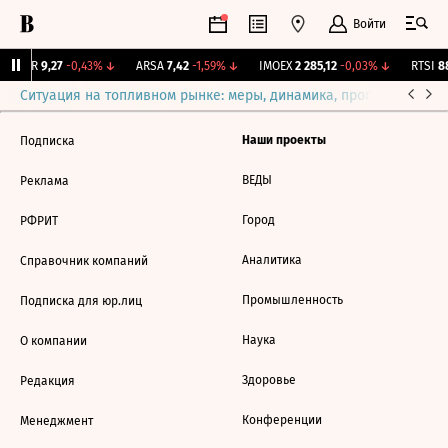
Войти
UTAR
9,27
-0,43%
↓
ARSA
7,42
-1,59%
↓
IMOEX
2 285,12
-0,03%
↓
RTSI
88
Ситуация на топливном рынке: меры, динамика, прогнозы
Выб
Наши проекты
Подписка
ВЕДЫ
Реклама
Город
РФРИТ
Аналитика
Справочник компаний
Промышленность
Подписка для юр.лиц
Наука
О компании
Здоровье
Редакция
Конференции
Менеджмент