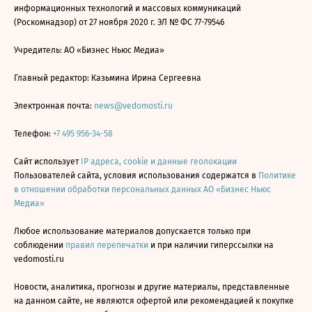
информационных технологий и массовых коммуникаций
(Роскомнадзор) от 27 ноября 2020 г. ЭЛ № ФС 77-79546
Учредитель: АО «Бизнес Ньюс Медиа»
Главный редактор: Казьмина Ирина Сергеевна
Электронная почта:
news@vedomosti.ru
Телефон:
+7 495 956-34-58
Сайт использует
IP адреса, cookie и данные геолокации
Пользователей сайта, условия использования содержатся в
Политике
в отношении обработки персональных данных АО «Бизнес Ньюс
Медиа»
Любое использование материалов допускается только при
соблюдении
правил перепечатки
и при наличии гиперссылки на
vedomosti.ru
Новости, аналитика, прогнозы и другие материалы, представленные
на данном сайте, не являются офертой или рекомендацией к покупке