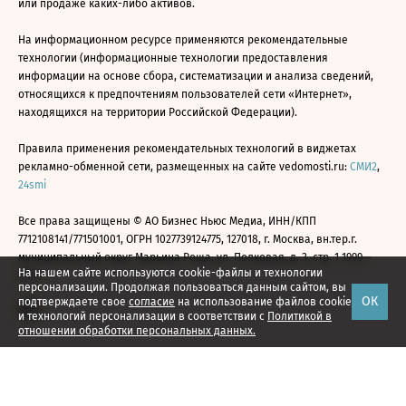
или продаже каких-либо активов.
На информационном ресурсе применяются рекомендательные
технологии (информационные технологии предоставления
информации на основе сбора, систематизации и анализа сведений,
относящихся к предпочтениям пользователей сети «Интернет»,
находящихся на территории Российской Федерации).
Правила применения рекомендательных технологий в виджетах
рекламно-обменной сети, размещенных на сайте vedomosti.ru:
СМИ2
,
24smi
Все права защищены © АО Бизнес Ньюс Медиа, ИНН/КПП
7712108141/771501001, ОГРН 1027739124775, 127018, г. Москва, вн.тер.г.
муниципальный округ Марьина Роща, ул. Полковая, д. 3, стр. 1 1999—
На нашем сайте используются cookie-файлы и технологии
2026
персонализации. Продолжая пользоваться данным сайтом, вы
ОК
подтверждаете свое
согласие
на использование файлов cookie
и технологий персонализации в соответствии с
Политикой в
отношении обработки персональных данных.