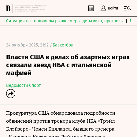
Войти
Ситуация на топливном рынке: меры, динамика, прогнозы
Выб
24 октября 2025, 21:12 /
Баскетбол
Власти США в делах об азартных играх
связали звезд НБА с итальянской
мафией
Ведомости Спорт
Прокуратура США обнародовала подробности
обвинений против тренера клуба НБА «Трэйл
Блэйзерс» Чонси Биллапса, бывшего тренера
«Кливленд Кавальерс» Дэймона Джонса и