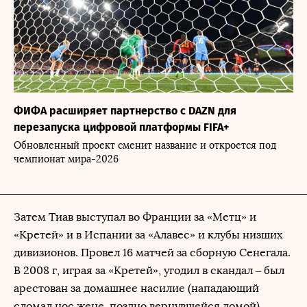
ФИФА расширяет партнерство с DAZN для
перезапуска цифровой платформы FIFA+
Обновленный проект сменит название и откроется под
чемпионат мира-2026
Затем Тиав выступал во Франции за «Метц» и
«Кретей» и в Испании за «Алавес» и клубы низших
дивизионов. Провел 16 матчей за сборную Сенегала.
В 2008 г, играя за «Кретей», угодил в скандал – был
арестован за домашнее насилие (нападающий
сломал нос жене, поздно вернувшейся домой).