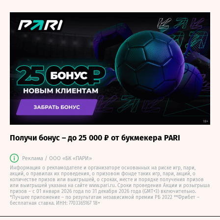
Получи бонус – до 25 000 ₽ от букмекера PARI
Реклама / ООО «БК «ПАРИ»
Информация о рекламодателе и организаторе основанных на риске игр, пари,
акций, о правилах их проведения, о призовом фонде таких игр, пари, акций, о
количестве призов или выигрышей, о сроках, месте и порядке получения призов
или выигрышей указана на сайте www.pari.ru. Сроки проведения Акции и розыгрыша
призов – с 01 января 2026 года по 31 декабря 2026 года (GMT+3) включительно.
*Лучшее приложение – по результатам независимой премии РБ 2022 **Фрибет –
бесплатная ставка. ИНН: 7703365167 18+