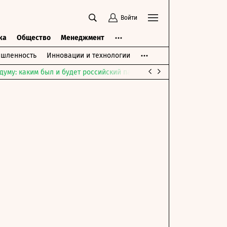
Войти
ка
Общество
Менеджмент
шленность
Инновации и технологии
думу: каким был и будет российский парламент
Война на Ближне