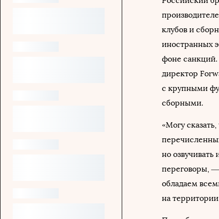
Российский бр
производителе
клубов и сбор
иностранных э
фоне санкций.
директор Forw
с крупными фу
сборными.
«Могу сказать,
перечисленных
но озвучивать 
переговоры, 
обладаем все
на территории