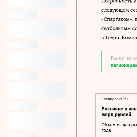
Потребность в
следующем сез
«Спартаком», 
футбольным со
в Твери. Компа
Ранее по т
легионерам
Спецпроект 16+
Россияне в ию
млрд рублей
Объем выдач ры
года