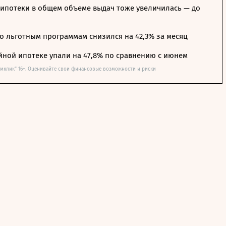
ипотеки в общем объеме выдач тоже увеличилась — до
о льготным программам снизился на 42,3% за месяц
йной ипотеке упали на 47,8% по сравнению с июнем
омклик" 16+. Оценивайте свои финансовые возможности и риски