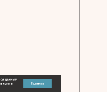
ься данным
изации в
Принять