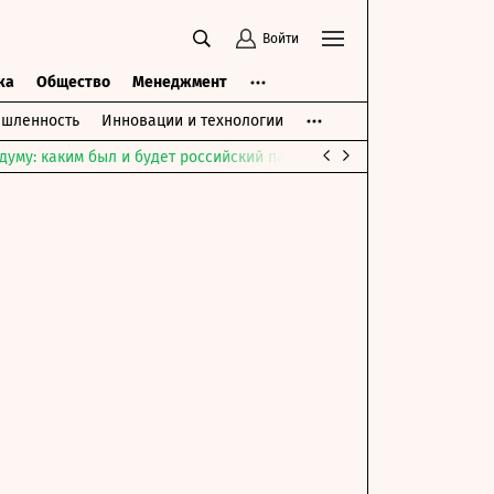
Войти
ка
Общество
Менеджмент
шленность
Инновации и технологии
думу: каким был и будет российский парламент
Война на Ближне