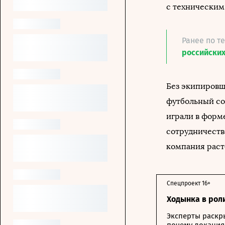
с техническим
Ранее по т
российских
Без экипировщ
футбольный со
играли в форме
сотрудничество
компания раст
Спецпроект 16+
Ходынка в рол
Эксперты раскр