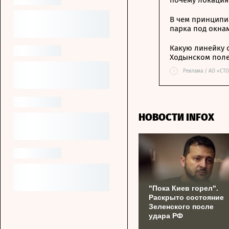
почему локация
В чем принципи
парка под окна
Какую линейку 
Ходынском пол
i
Реклама / АО «СТ
НОВОСТИ INFOX
"Пока Киев горел".
Раскрыто состояние
Зеленского после
удара РФ