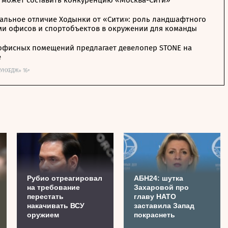
 может составить конкуренцию «Москва-Сити»
альное отличие Ходынки от «Сити»: роль ландшафтного
ми офисов и спортобъектов в окружении для команды
офисных помещений предлагает девелопер STONE на
е
ОУНХЕДЖ» 16+
Рубио отреагировал
АБН24: шутка
на требование
Захаровой про
перестать
главу НАТО
накачивать ВСУ
заставила Запад
оружием
покраснеть