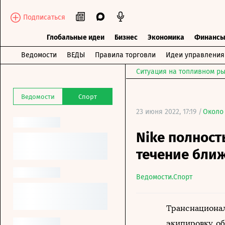
Подписаться
Глобальные идеи
Бизнес
Экономика
Финанс
Ведомости
ВЕДЫ
Правила торговли
Идеи управления
Ситуация на топливном ры
Ведомости
Спорт
23 июня 2022, 17:19 /
Около
Nike полност
течение бли
Ведомости.Спорт
Транснационал
экипировку, об