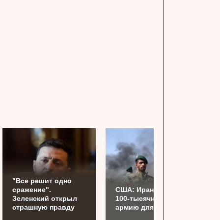
"Все решит одно
сражение".
США: Иран готовит
Зеленский открыл
100-тысячную
страшную правду
армию для Украины