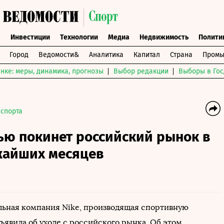
ы
Инвестиции
Технологии
Медиа
Недвижимость
Полити
Город
Ведомости&
Аналитика
Капитал
Страна
Промы
нке: меры, динамика, прогнозы
Выбор редакции
Выборы в Гос
 спорта
ью покинет российский рынок в
жайших месяцев
ьная компания Nike, производящая спортивную
ъявила об уходе с российского рынка. Об этом