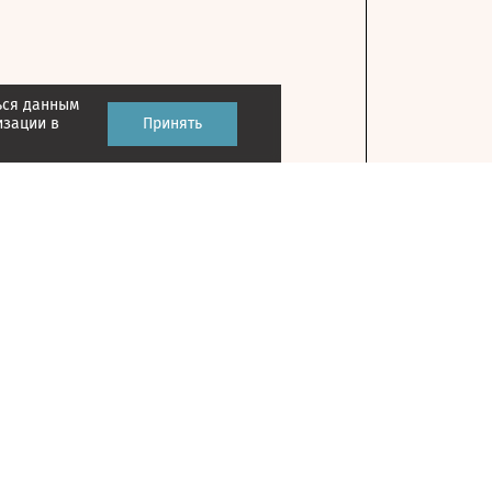
ься данным
изации в
Принять
Контакты