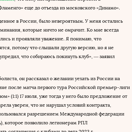
Фламенго» еще до отъезда из московского «Динамо».
денное в России, было невероятным. У меня остались
минания, которые ничто не омрачит. Ко мне всегда
лись и проявляли уважение. Я понимаю, что
ятся, потому что слышали другую версию, но я не
упредил, что собираюсь покинуть клуб», — заявил
олиста, он рассказал о желании уехать из России на
не после матча первого тура Российской премьер-лиги
вом» (1:1) 17 июля, уже тогда у него было предложение от
рела уверен, что не нарушал условий контракта,
пользовался разрешением Международной федерации
), которое позволило легионерам РПЛ
ть соглашения с клубами до лета 2023 г.