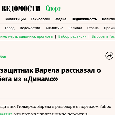
ы
Инвестиции
Технологии
Медиа
Недвижимость
Полити
Город
Ведомости&
Аналитика
Капитал
Страна
Промы
нке: меры, динамика, прогнозы
Выбор редакции
Выборы в Гос
бол
защитник Варела рассказал о
бега из «Динамо»
ащитник Гильермо Варела в разговоре с порталом Yahoo
заявил
, что получил приглашение перейти в