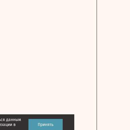
ься данным
изации в
Принять