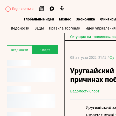
Подписаться
Глобальные идеи
Бизнес
Экономика
Финанс
Ведомости
ВЕДЫ
Правила торговли
Идеи управления
Ситуация на топливном ры
Ведомости
Спорт
08 августа 2022, 21:45 /
Фут
Уругвайский 
причинах по
Ведомости.Спорт
Уругвайский з
Esportes Brasil