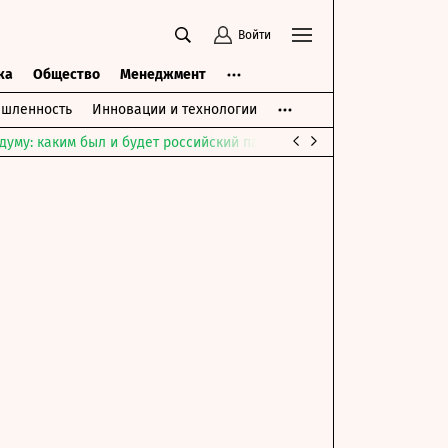
Войти
ка
Общество
Менеджмент
шленность
Инновации и технологии
думу: каким был и будет российский парламент
Война на Ближне