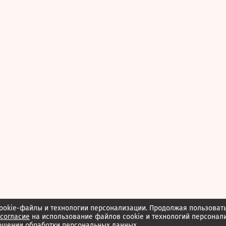
ookie-файлы и технологии персонализации. Продолжая пользоват
согласие
на использование файлов cookie и технологий персонал
ошении обработки персональных данных.