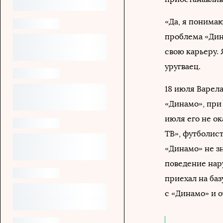
«Да, я понимаю
проблема «Дин
свою карьеру.
уругваец.
18 июля Варел
«Динамо», при 
июля его не о
ТВ», футболист
«Динамо» не з
поведение нар
приехал на баз
с «Динамо» и 