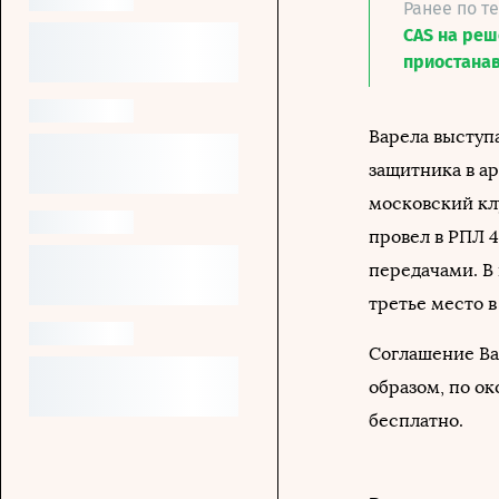
Ранее по т
CAS на ре
приостана
Варела выступа
защитника в ар
московский клу
провел в РПЛ 
передачами. В
третье место в
Соглашение Ва
образом, по о
бесплатно.