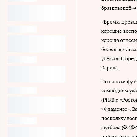
бразильский «
«Время, прове
хорошие воспо
хорошо относи
болельщики зл
убежал. Я пред
Варела.
По словам футб
командном ужи
(РПЛ) с «Росто
«Фламенго». Ва
поскольку вос
футбола (ФИФА
приостанавлива