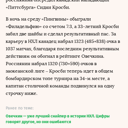
«Питтсбурга» Сидни Кросби.
В ночь на среду «Пингвины» обыграли
«Филадельфию» со счетом 7:3, а 33-летний Кросби
забил две шайбы и сделал результативный пас. За
карьеру в НХЛ канадец набрал 1323 (485+838) очка в
1037 матчах, благодаря последним результативным
действиям он обогнал в рейтинге Овечкина.
Россиянин набрал 1320 (730+590) очков в
заокеанской лиге – Кросби теперь идет в общем
бомбардирском топе турнира на 34-м месте, а
капитан столичной команды подвинулся на одну
строчку ниже.
Ранее по теме:
Овечкин — уже лучший снайпер в истории НХЛ. Цифры
говорят другое, но они ошибаются