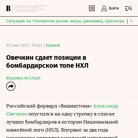
Войти
Ситуация на топливном рынке: меры, динамика, прогнозы
Выб
05 мая 2021, 15:00 /
Хоккей
Овечкин сдает позиции в
бомбардирском топе НХЛ
Ведомости.Спорт
Российский форвард «Вашингтона»
Александр
Овечкин
опустился на одну строчку в списке
лучших бомбардиров в истории Национальной
хоккейной лиги (НХЛ). Впервые за два года
россиянина опередил канадский нападающий