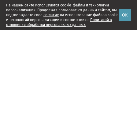
На нашем сайте используются cookie-файлы и технологии
персонализации. Продолжая пользоваться данным сайтом, вы
ОК
подтверждаете свое
согласие
на использование файлов cookie
и технологий персонализации в соответствии с
Политикой в
отношении обработки персональных данных.
Наши проекты
Подписка
Реклама
Справочник компаний
Об издании