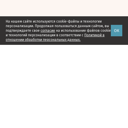
На нашем сайте используются cookie-файлы и технологии
персонализации. Продолжая пользоваться данным сайтом, вы
ОК
подтверждаете свое
согласие
на использование файлов cookie
и технологий персонализации в соответствии с
Политикой в
отношении обработки персональных данных.
Наши проекты
Подписка
Реклама
Справочник компаний