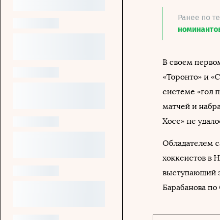
Ранее по т
номинантов
В своем перво
«Торонто» и «С
системе «гол 
матчей и набрал
Хосе» не удало
Обладателем с
хоккеистов в 
выступающий 
Барабанова по 