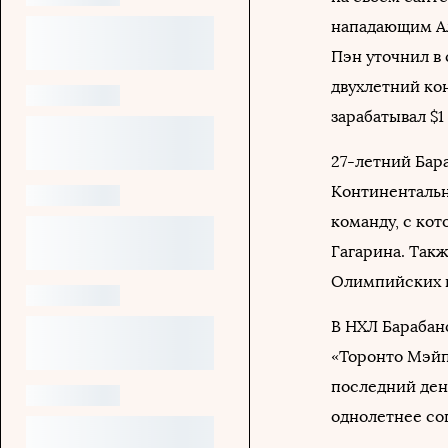
нападающим А
Пэн уточнил в 
двухлетний кон
зарабатывал $1 
27-летний Бар
Континентально
команду, с кот
Гагарина. Так
Олимпийских иг
В НХЛ Барабано
«Торонто Мэйпл
последний день
однолетнее сог