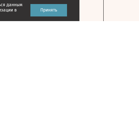
ься данным
изации в
Принять
Контакты
127018, г. Москва, ул. Полковая, д. 3, стр. 1
На карте