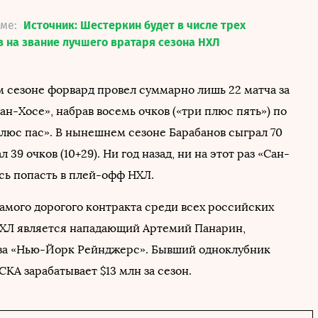
еме:
Источник: Шестеркин будет в числе трех
 на звание лучшего вратаря сезона НХЛ
м сезоне форвард провел суммарно лишь 22 матча за
ан-Хосе», набрав восемь очков («три плюс пять») по
плюс пас». В нынешнем сезоне Барабанов сыграл 70
 39 очков (10+29). Ни год назад, ни на этот раз «Сан-
сь попасть в плей-офф НХЛ.
амого дорогого контракта среди всех российских
НХЛ является нападающий Артемий Панарин,
за «Нью-Йорк Рейнджерс». Бывший одноклубник
СКА зарабатывает $13 млн за сезон.