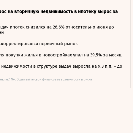
рос на вторичную недвижимость в ипотеку вырос за
дач ипотек снизился на 26,6% относительно июня до
ей
 скорректировался первичный рынок
я покупки жилья в новостройках упал на 39,5% за месяц
недвижимости в структуре выдач выросла на 9,3 п.п. – до
мклик". 16+. Оценивайте свои финансовые возможности и риски