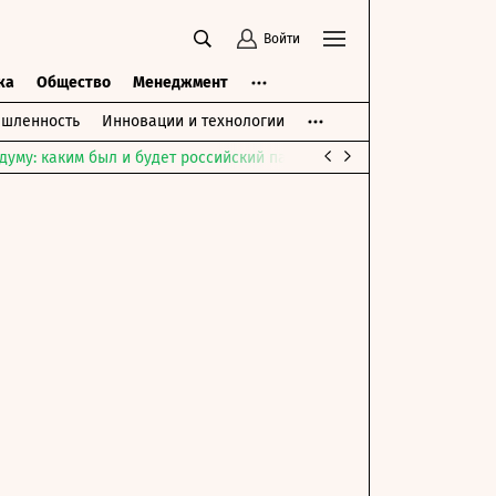
Войти
ка
Общество
Менеджмент
шленность
Инновации и технологии
думу: каким был и будет российский парламент
Война на Ближне