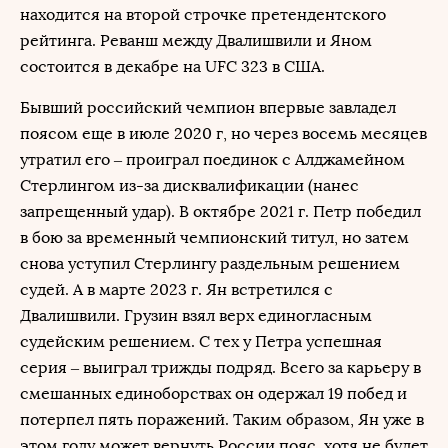
находится на второй строчке претендентского
рейтинга. Реванш между Двалишвили и Яном
состоится в декабре на UFC 323 в США.
Бывший российский чемпион впервые завладел
поясом еще в июле 2020 г, но через восемь месяцев
утратил его – проиграл поединок с Алджамейном
Стерлингом из-за дисквалификации (нанес
запрещенный удар). В октябре 2021 г. Петр победил
в бою за временный чемпионский титул, но затем
снова уступил Стерлингу раздельным решением
судей. А в марте 2023 г. Ян встретился с
Двалишвили. Грузин взял верх единогласным
судейским решением. С тех у Петра успешная
серия – выиграл трижды подряд. Всего за карьеру в
смешанных единоборствах он одержал 19 побед и
потерпел пять поражений. Таким образом, Ян уже в
этом году может вернуть России пояс, хотя не будет