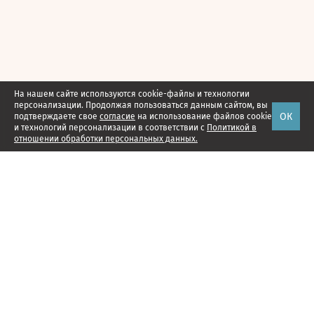
На нашем сайте используются cookie-файлы и технологии
персонализации. Продолжая пользоваться данным сайтом, вы
ОК
подтверждаете свое
согласие
на использование файлов cookie
и технологий персонализации в соответствии с
Политикой в
отношении обработки персональных данных.
Наши проекты
Подписка