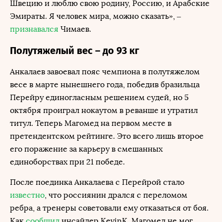
Швецию и люблю свою родину, Россию, и Арабские
Эмираты. Я человек мира, можно сказать», –
признавался
Чимаев.
Полутяжелый вес – до 93 кг
Анкалаев завоевал пояс чемпиона в полутяжелом
весе в марте нынешнего года, победив бразильца
Перейру единогласным решением судей, но 5
октября проиграл нокаутом в реванше и утратил
титул. Теперь Магомед на первом месте в
претендентском рейтинге. Это всего лишь второе
его поражение за карьеру в смешанных
единоборствах при 21 победе.
После поединка Анкалаева с Перейрой стало
известно
, что россиянин дрался с переломом
ребра, а тренеры советовали ему отказаться от боя.
Как
сообщил
инсайдер KevinK, Магомед не мог