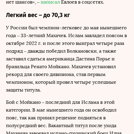
нет шансов», –
написал
Евлоев в соцсетях.
Легкий вес – до 70,3 кг
У России был чемпион-легковес до мая нынешнего
года – 33-летний Махачев. Ислам завладел поясом в
октябре 2022 г. и после этого выиграл четыре раза
подряд – дважды победил Волкановски, а также
заставил сдаться американца Дастина Порье и
бразильца Ренато Мойкано. Махачев установил
рекорд для своего дивизиона, став первым
чемпионом, который провел четыре успешные
защиты титула.
Бой с Мойкано – последний для Ислама в этой
категории. В мае нынешнего года он освободил
пояс, так как принял решение подняться в
полусредний вес. Вакантный титул после ухода
Махачева завоевал испано-грузинский боец Илия