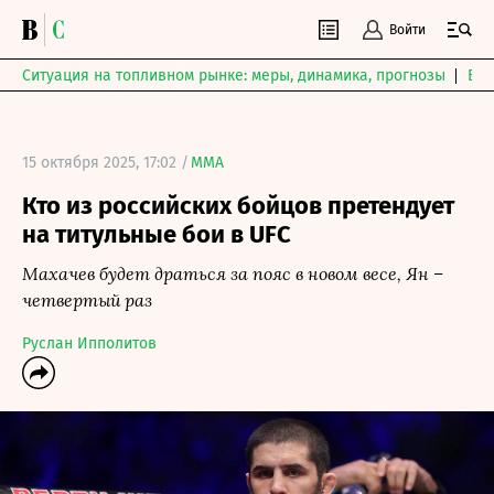
Войти
Ситуация на топливном рынке: меры, динамика, прогнозы
Выб
15 октября 2025, 17:02 /
MMA
Кто из российских бойцов претендует
на титульные бои в UFC
Махачев будет драться за пояс в новом весе, Ян –
четвертый раз
Руслан Ипполитов