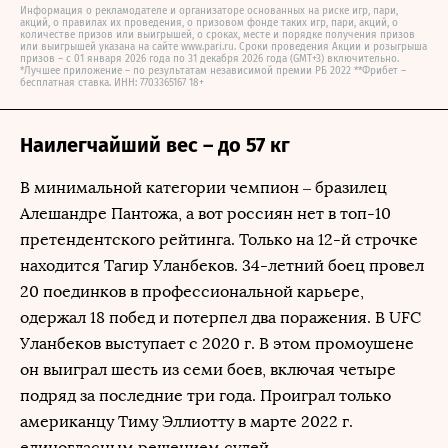
Информация о рекламодателе и организаторе основанных на риске игр, пари,
акций, о правилах их проведения, о призовом фонде таких игр, пари, акций, о
количестве призов или выигрышей, о сроках, месте и порядке получения призов
или выигрышей указана на сайте www.pari.ru. Сроки проведения Акции и розыгрыша
призов – с 01 января 2026 года по 31 декабря 2026 года (GMT+3) включительно.
*Лучшее приложение – по результатам независимой премии РБ 2022 **Фрибет –
бесплатная ставка. ИНН: 7703365167 18+
Наилегчайший вес – до 57 кг
В минимальной категории чемпион – бразилец
Алешандре Пантожа, а вот россиян нет в топ-10
претендентского рейтинга. Только на 12-й строчке
находится Тагир Уланбеков. 34-летний боец провел
20 поединков в профессиональной карьере,
одержал 18 побед и потерпел два поражения. В UFC
Уланбеков выступает с 2020 г. В этом промоушене
он выиграл шесть из семи боев, включая четыре
подряд за последние три года. Проиграл только
американцу Тиму Эллиотту в марте 2022 г.
единогласным решением судей.