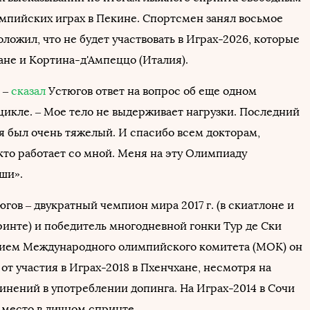
мпийских играх в Пекине. Спортсмен занял восьмое
ложил, что не будет участвовать в Играх-2026, которые
ане и Кортина-д'Ампеццо (Италия).
 –
сказал
Устюгов ответ на вопрос об еще одном
икле. – Мое тело не выдерживает нагрузки. Последний
я был очень тяжелый. И спасибо всем докторам,
кто работает со мной. Меня на эту Олимпиаду
ши».
гов – двукратный чемпион мира 2017 г. (в скиатлоне и
инте) и победитель многодневной гонки Тур де Ски
нием Международного олимпийского комитета (МОК) он
от участия в Играх-2018 в Пхенчхане, несмотря на
инений в употреблении допинга. На Играх-2014 в Сочи
 место в личном спринте.