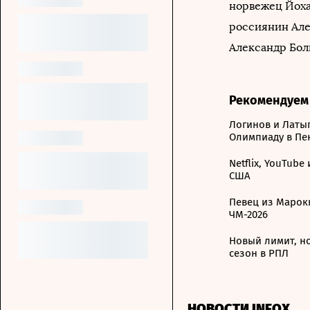
норвежец Йоха
россиянин Але
Александр Бол
Рекомендуем
Логинов и Латы
Олимпиаду в Пе
Netflix, YouTube
США
Певец из Марокк
ЧМ-2026
Новый лимит, н
сезон в РПЛ
НОВОСТИ INFOX