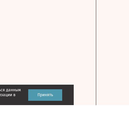
ься данным
изации в
Принять