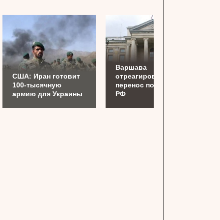
Варшава
США: Иран готовит
отреагировала на
100-тысячную
перенос посольства
армию для Украины
РФ