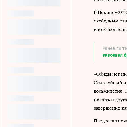
В Пекине-2022
свободным сти
и в финал не п
Ранее по т
завоевал б
«Обиды нет ни
Сильнейший и 
восьмилетия. Л
но есть и друг
завершении ка
Пьедестал поч