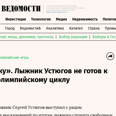
ы
Инвестиции
Технологии
Медиа
Недвижимость
Полити
Город
Ведомости&
Аналитика
Капитал
Страна
Промы
нке: меры, динамика, прогнозы
Выбор редакции
Выборы в Гос
лимпийские игры
у». Лыжник Устюгов не готов к
олимпийскому циклу
жник Сергей Устюгов выступил с рядом
 высказываний по итогам лыжного спринта свободным