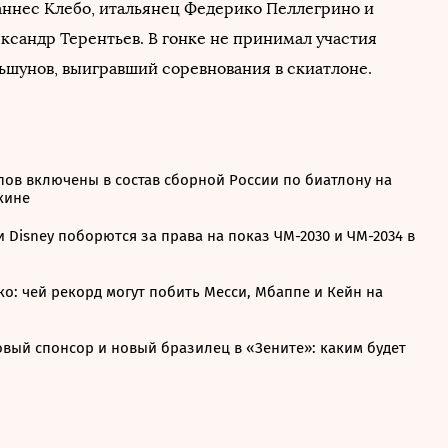
ннес Клебо, итальянец Федерико Пеллегрино и
ксандр Терентьев. В гонке не принимал участия
ьшунов, выигравший соревнования в скиатлоне.
пов включены в состав сборной России по биатлону на
кине
 и Disney поборются за права на показ ЧМ-2030 и ЧМ-2034 в
о: чей рекорд могут побить Месси, Мбаппе и Кейн на
овый спонсор и новый бразилец в «Зените»: каким будет