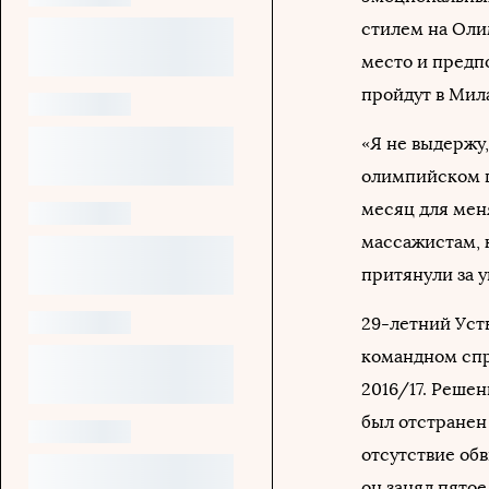
стилем на Оли
место и предпо
пройдут в Мил
«Я не выдержу,
олимпийском ц
месяц для мен
массажистам, 
притянули за у
29-летний Устю
командном спр
2016/17. Реше
был отстранен 
отсутствие обв
он занял пятое