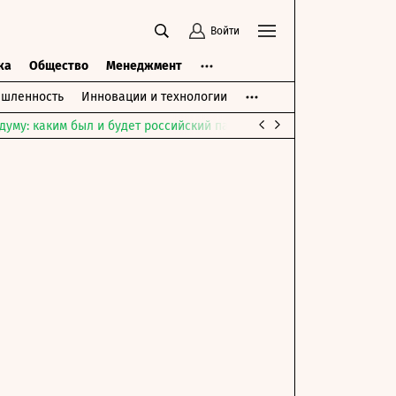
Войти
ка
Общество
Менеджмент
шленность
Инновации и технологии
думу: каким был и будет российский парламент
Война на Ближне