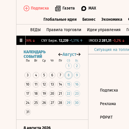
Подписка
Газета
MAX
Глобальные идеи
Бизнес
Экономика
ВЕДЫ
Правила торговли
Идеи управления
Г
Глобальные идеи
Бизнес
Экономик
RGBI
115,17
-0,06%
↓
CNY Бирж.
12,239
+1,31%
↑
IMOEX
2 281,31
-0,2%
↓
Ситуация на топл
КАЛЕНДАРЬ
Август
СОБЫТИЙ
Пн
Вт
Ср
Чт
Пт
Сб
Вс
1
2
3
4
5
6
7
8
9
10
11
12
13
14
15
16
Подписка
17
18
19
20
21
22
23
24
25
26
27
28
29
30
Реклама
31
РФРИТ
8 августа 2026