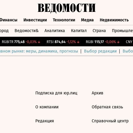
Финансы
Инвестиции
Технологии
Медиа
Недвижимость
ород
Ведомости&
Аналитика
Капитал
Страна
Промышле
а
Финансы
Инвестиции
Технологии
Медиа
Недвижимос
RGBITR
775,48
-0,03%
↓
RTSI
874,64
-1,12%
↓
RGBI
115,17
-0,06%
↓
CNY Б
ивном рынке: меры, динамика, прогнозы
Выбор редакции
Выбо
Подписка для юр.лиц
Архив
О компании
Обратная связь
Редакция
Справочный центр