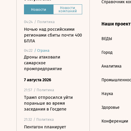
Справочник ко
Новости
Новости
компаний
04:24
/ Политика
Наши проек
Ночью над российскими
регионами сбиты почти 400
ВЕДЫ
БПЛА
04:22
/
Страна
Город
Дроны атаковали
самарское
Аналитика
промпредприятие
7 августа 2026
Промышленнос
21:57
/ Политика
Наука
Трамп отпросился уйти
пораньше во время
Здоровье
заседания в Госдепе
21:32
/ Политика
Конференции
Пентагон планирует