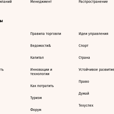
мпаний
Менеджмент
Распространение
ты
Правила торговли
Идеи управления
Ведомости&
Спорт
Капитал
Страна
ть
Инновации и
Устойчивое развити
технологии
Право
Как потратить
Думай
Туризм
Техуспех
Форум