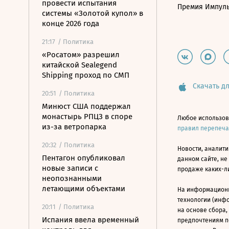
провести испытания
Премия Импул
системы «Золотой купол» в
конце 2026 года
21:17
/ Политика
«Росатом» разрешил
китайской Sealegend
Shipping проход по СМП
Скачать дл
20:51
/ Политика
Минюст США поддержал
монастырь РПЦЗ в споре
Любое использов
из-за ветропарка
правил перепеч
20:32
/ Политика
Новости, аналити
Пентагон опубликовал
данном сайте, не
новые записи с
продаже каких-л
неопознанными
летающими объектами
На информацион
технологии (инф
20:11
/ Политика
на основе сбора,
Испания ввела временный
предпочтениям п