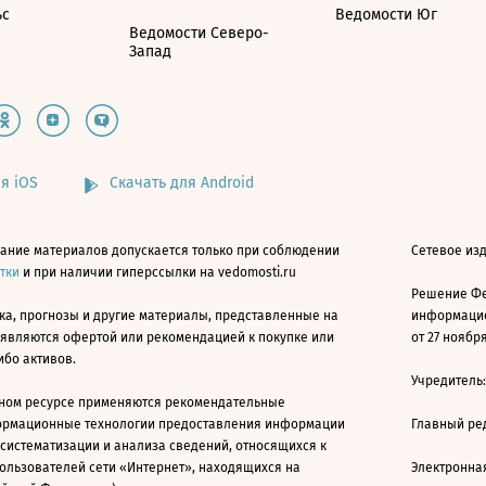
ьс
Ведомости Юг
Ведомости Северо-
Запад
я iOS
Скачать для Android
ание материалов допускается только при соблюдении
Сетевое изд
атки
и при наличии гиперссылки на vedomosti.ru
Решение Фе
ка, прогнозы и другие материалы, представленные на
информацио
 являются офертой или рекомендацией к покупке или
от 27 ноября
ибо активов.
Учредитель
ном ресурсе применяются рекомендательные
ормационные технологии предоставления информации
Главный ре
 систематизации и анализа сведений, относящихся к
ользователей сети «Интернет», находящихся на
Электронна