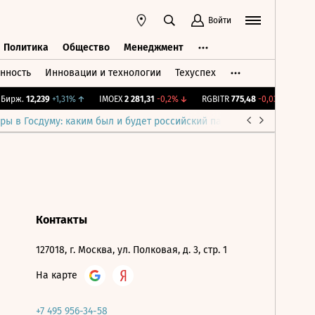
Войти
Политика
Общество
Менеджмент
нность
Инновации и технологии
Техуспех
ть
Политика
Общество
Менеджмент
ирж.
12,239
+1,31%
↑
IMOEX
2 281,31
-0,2%
↓
RGBITR
775,48
-0,03%
↓
RTS
ры в Госдуму: каким был и будет российский парламент
Война н
Контакты
127018, г. Москва, ул. Полковая, д. 3, стр. 1
На карте
+7 495 956-34-58