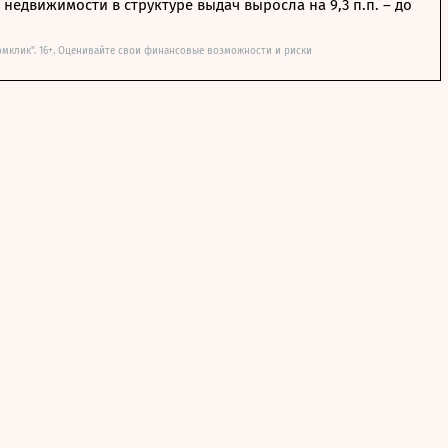
недвижимости в структуре выдач выросла на 9,3 п.п. – до
омклик". 16+. Оценивайте свои финансовые возможности и риски