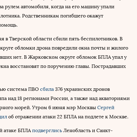
а рулем автомобиля, когда на его машину упали
лотника. Родственникам погибшего окажут
помощь.
ня в Тверской области сбили пять беспилотников. В
круге обломки дрона повредили окна почты и жилого
авших нет. В Жарковском округе обломок БПЛА упал у
Окна восстановят по поручению главы. Пострадавших
ью система ПВО
сбила
376 украинских дронов
па над 18 регионами России, а также над акваториями
ерного морей. Утром 6 июня мэр Москвы
Сергей
щил
об отражении атаки 22 БПЛА на подлете к Москве.
й атаке БПЛА
подверглись
Ленобласть и Санкт-