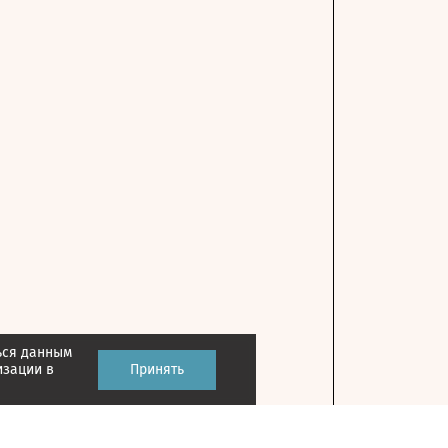
ься данным
изации в
Принять