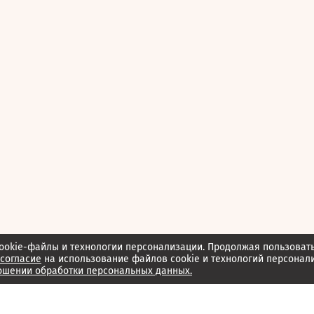
ookie-файлы и технологии персонализации. Продолжая пользоват
согласие
на использование файлов cookie и технологий персонал
ошении обработки персональных данных.