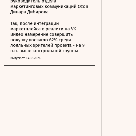
руководитель отдела
маркетинговых коммуникаций Ozon
Динара Дибирова
Так, после интеграции
маркетплейса в реалити на VK
Видео намерение совершить
покупку достигло 62% среди
лояльных зрителей проекта - на 9
п.п. выше контрольной группы
Выпуск от 04.08.2026