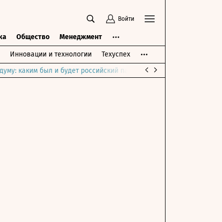
Войти
ка
Общество
Менеджмент
Инновации и технологии
Техуспех
думу: каким был и будет российский парламент
Война на Ближне