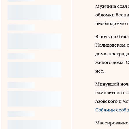
Мужчина ехал з
обломки беспи
необходимую 
В ночь на 6 ию
Нелидовском о
дома, пострад
жилого дома. 
нет.
Минувшей ноч
самолетного ти
Азовского и Ч
Собянин
сооб
Массированно