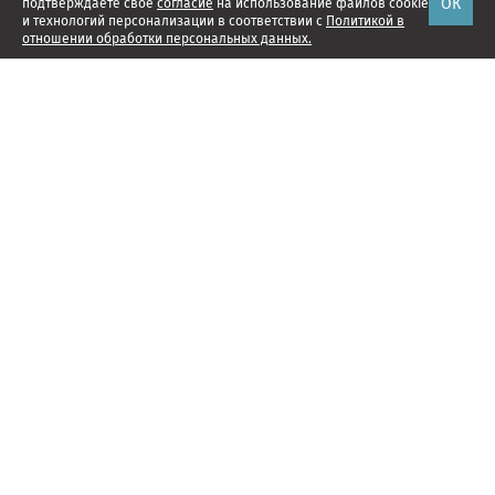
ОК
подтверждаете свое
согласие
на использование файлов cookie
и технологий персонализации в соответствии с
Политикой в
отношении обработки персональных данных.
Наши проекты
Подписка
Реклама
Справочник компаний
Об издании
Редакция