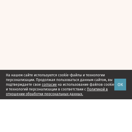
На нашем сайте используются cookie-файлы и технологии
персонализации. Продолжая пользоваться данным сайтом, вы
ОК
подтверждаете свое
согласие
на использование файлов cookie
и технологий персонализации в соответствии с
Политикой в
отношении обработки персональных данных.