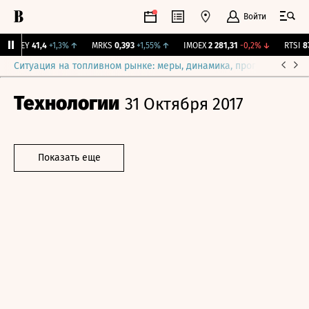
Войти
OKEY
41,4
+1,3%
↑
MRKS
0,393
+1,55%
↑
IMOEX
2 281,31
-0,2%
↓
RTSI
874
Ситуация на топливном рынке: меры, динамика, прогнозы
Выб
Технологии
31 Октября 2017
Показать еще