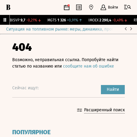
Войти
↑
BISVP
9,7
-0,21%
↓
MGTS
1 326
+0,91%
↑
IMOEX
2 290,4
-0,49%
↓
RTS
Ситуация на топливном рынке: меры, динамика, прогнозы
Выб
404
Возможно, неправильная ссылка. Попробуйте найти
статью по названию или
сообщите нам об ошибке
Сейчас ищут:
Найти
Расширенный поиск
ПОПУЛЯРНОЕ