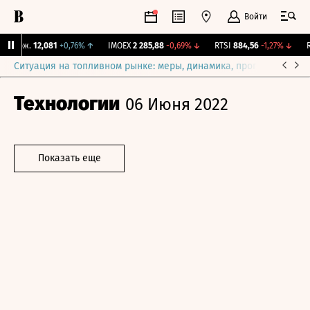
Войти
 Бирж.
12,081
+0,76%
↑
IMOEX
2 285,88
-0,69%
↓
RTSI
884,56
-1,27%
↓
RG
Ситуация на топливном рынке: меры, динамика, прогнозы
Выб
Технологии
06 Июня 2022
Показать еще