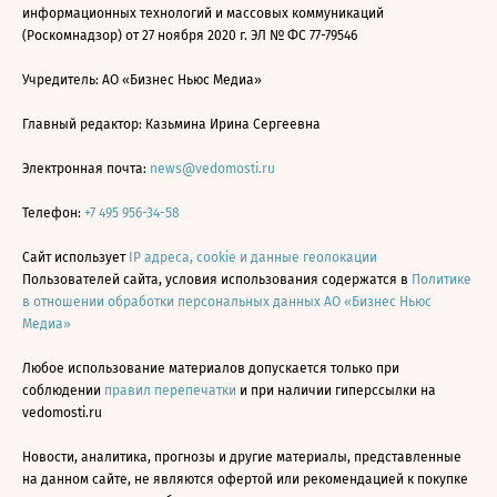
информационных технологий и массовых коммуникаций
(Роскомнадзор) от 27 ноября 2020 г. ЭЛ № ФС 77-79546
Учредитель: АО «Бизнес Ньюс Медиа»
Главный редактор: Казьмина Ирина Сергеевна
Электронная почта:
news@vedomosti.ru
Телефон:
+7 495 956-34-58
Сайт использует
IP адреса, cookie и данные геолокации
Пользователей сайта, условия использования содержатся в
Политике
в отношении обработки персональных данных АО «Бизнес Ньюс
Медиа»
Любое использование материалов допускается только при
соблюдении
правил перепечатки
и при наличии гиперссылки на
vedomosti.ru
Новости, аналитика, прогнозы и другие материалы, представленные
на данном сайте, не являются офертой или рекомендацией к покупке