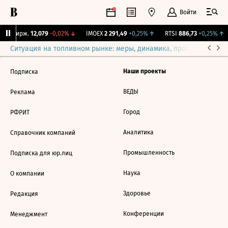
Войти
CNY Бирж.
12,079
-0,02%
↓
IMOEX
2 291,49
+0,25%
↑
RTSI
886,73
+0,25%
↑
Ситуация на топливном рынке: меры, динамика, прогнозы
Выб
Наши проекты
Подписка
ВЕДЫ
Реклама
Город
РФРИТ
Аналитика
Справочник компаний
Промышленность
Подписка для юр.лиц
Наука
О компании
Здоровье
Редакция
Конференции
Менеджмент