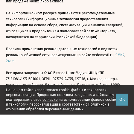
или продаже каких-либо активов.
На информационном ресурсе применяются рекомендательные
технологии (информационные технологии предоставления
информации на основе сбора, систематизации и анализа сведений,
относящихся к предпочтениям пользователей сети «Интернет»,
находящихся на территории Российской Федерации).
Правила применения рекомендательных технологий в виджетах
рекламно-обменной сети, размещенных на сайте vedomosti.ru:
СМИ2
,
24smi
Все права защищены © АО Бизнес Ньюс Медиа, ИНН/КПП
7712108141/771501001, ОГРН 1027739124775, 127018, г. Москва, вн.тер.г.
муниципальный округ Марьина Роща, ул. Полковая, д. 3, стр. 1 1999—
На нашем сайте используются cookie-файлы и технологии
2026
персонализации. Продолжая пользоваться данным сайтом, вы
ОК
подтверждаете свое
согласие
на использование файлов cookie
и технологий персонализации в соответствии с
Политикой в
отношении обработки персональных данных.