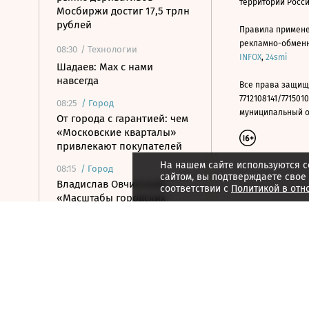
территории Росс
Мосбиржи достиг 17,5 трлн
рублей
Правила примене
рекламно-обменно
08:30
/ Технологии
INFOX
,
24smi
Шадаев: Max с нами
навсегда
Все права защищ
7712108141/7715010
08:25
/
Город
муниципальный окр
От города с гарантией: чем
«Московские кварталы»
привлекают покупателей
На нашем сайте используются c
08:15
/
Город
сайтом, вы подтверждаете свое
Владислав Овчинский:
соответствии с
Политикой в отн
«Масштабы городских
программ грандиозны»
08:12
/ Инвестиции
Нетто-приток от
инвесторов в июле
составил 33,7 млрд рублей
08:10
/ Инвестиции