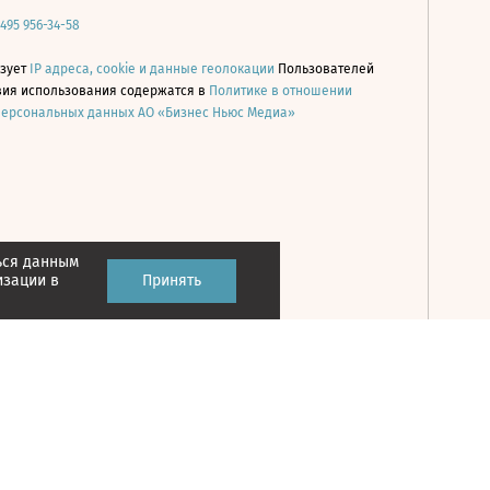
 495 956-34-58
ьзует
IP адреса, cookie и данные геолокации
Пользователей
овия использования содержатся в
Политике в отношении
персональных данных АО «Бизнес Ньюс Медиа»
ься данным
Принять
изации в