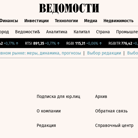
Финансы
Инвестиции
Технологии
Медиа
Недвижимость
ород
Ведомости&
Аналитика
Капитал
Страна
Промышле
а
Финансы
Инвестиции
Технологии
Медиа
Недвижимос
2
+0,77%
↑
RTSI
891,35
+0,77%
↑
RGBI
115,31
+0,06%
↑
RGBITR
776,42
+0,
ивном рынке: меры, динамика, прогнозы
Выбор редакции
Выбо
Подписка для юр.лиц
Архив
О компании
Обратная связь
Редакция
Справочный центр