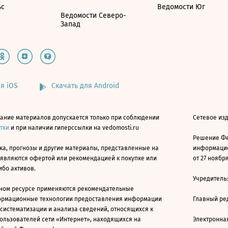
ьс
Ведомости Юг
Ведомости Северо-
Запад
я iOS
Скачать для Android
ание материалов допускается только при соблюдении
Сетевое изд
атки
и при наличии гиперссылки на vedomosti.ru
Решение Фе
ка, прогнозы и другие материалы, представленные на
информацио
 являются офертой или рекомендацией к покупке или
от 27 ноября
ибо активов.
Учредитель
ном ресурсе применяются рекомендательные
ормационные технологии предоставления информации
Главный ре
 систематизации и анализа сведений, относящихся к
ользователей сети «Интернет», находящихся на
Электронна