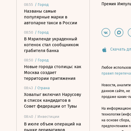
Премия Импул
08:55
/
Город
Названы самые
популярные марки в
автопарке такси в России
08:50
/
Город
В Мэриленде украденный
котенок стал сообщником
Скачать дл
грабителя банка
08:50
/
Город
Новые города столицы: как
Любое использов
Москва создает
правил перепеч
территории притяжения
Новости, аналити
08:43
/
Страна
данном сайте, не
Ховалыг включил Нарусову
продаже каких-л
в список кандидатов в
Совет федерации от Тувы
На информацион
технологии (инф
08:40
/ Инвестиции
на основе сбора,
В июле объем операций на
предпочтениям п
рынке деривативов