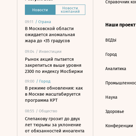
Справочник ко
Новости
Новости
компаний
09:11
/
Страна
Наши проек
В Московской области
ожидается аномальная
ВЕДЫ
жара до +35 градусов
09:04
/ Инвестиции
Город
Рынок акций пытается
закрепиться выше уровня
Аналитика
2300 по индексу Мосбиржи
09:00
/
Город
Промышленнос
В режиме обновления: как
в Москве масштабируется
Наука
программа КРТ
08:55
/ Общество
Здоровье
Слепакову грозит до двух
лет тюрьмы за уклонение
Конференции
от обязанностей иноагента