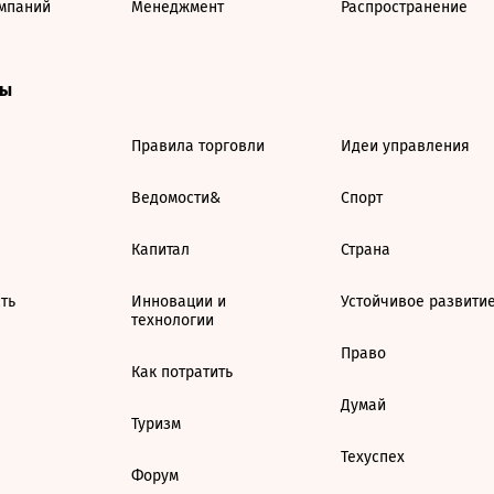
мпаний
Менеджмент
Распространение
ты
Правила торговли
Идеи управления
Ведомости&
Спорт
Капитал
Страна
ть
Инновации и
Устойчивое развити
технологии
Право
Как потратить
Думай
Туризм
Техуспех
Форум