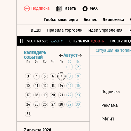
Подписка
Газета
MAX
Глобальные идеи
Бизнес
Экономика
ВЕДЫ
Правила торговли
Идеи управления
Г
Глобальные идеи
Бизнес
Экономик
83
+0,84%
↑
VEON-RX
58,5
+2,45%
↑
CHKZ
16 050
-0,93%
↓
IMOEX
2 303,4
Ситуация на топл
КАЛЕНДАРЬ
Август
СОБЫТИЙ
Пн
Вт
Ср
Чт
Пт
Сб
Вс
1
2
3
4
5
6
7
8
9
10
11
12
13
14
15
16
Подписка
17
18
19
20
21
22
23
24
25
26
27
28
29
30
Реклама
31
РФРИТ
7 августа 2026