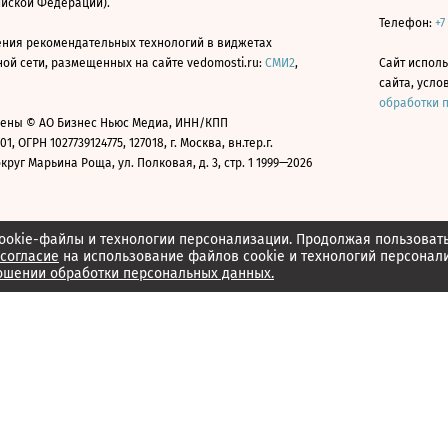
ийской Федерации).
Телефон:
+7
ния рекомендательных технологий в виджетах
й сети, размещенных на сайте vedomosti.ru:
СМИ2
,
Сайт испол
сайта, усл
обработки 
ены © АО Бизнес Ньюс Медиа, ИНН/КПП
01, ОГРН 1027739124775, 127018, г. Москва, вн.тер.г.
уг Марьина Роща, ул. Полковая, д. 3, стр. 1 1999—2026
ookie-файлы и технологии персонализации. Продолжая пользоват
согласие
на использование файлов cookie и технологий персонал
ошении обработки персональных данных.