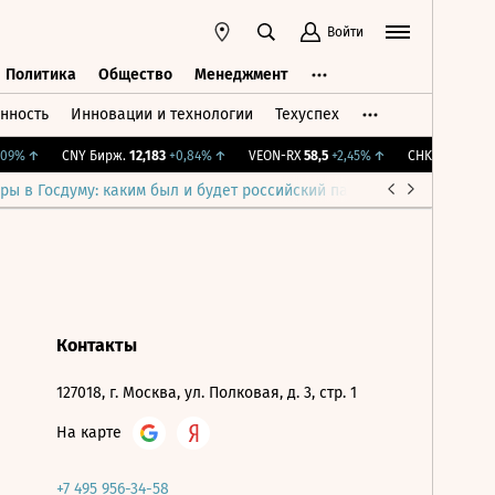
Войти
Политика
Общество
Менеджмент
нность
Инновации и технологии
Техуспех
ть
Политика
Общество
Менеджмент
09%
↑
CNY Бирж.
12,183
+0,84%
↑
VEON-RX
58,5
+2,45%
↑
CHKZ
16 050
-0
ры в Госдуму: каким был и будет российский парламент
Война н
Контакты
127018, г. Москва, ул. Полковая, д. 3, стр. 1
На карте
+7 495 956-34-58