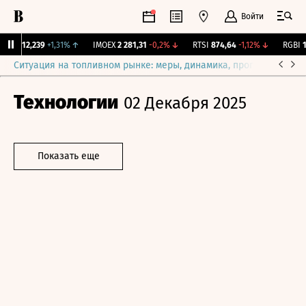
Войти
рж.
12,239
+1,31%
↑
IMOEX
2 281,31
-0,2%
↓
RTSI
874,64
-1,12%
↓
RGBI
11
Ситуация на топливном рынке: меры, динамика, прогнозы
Выб
Технологии
02 Декабря 2025
Показать еще