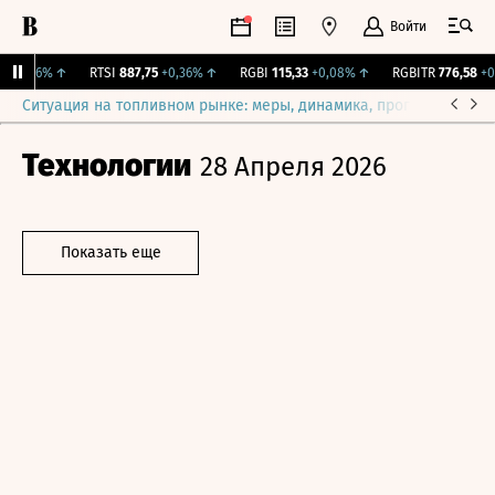
Войти
+0,36%
↑
RTSI
887,75
+0,36%
↑
RGBI
115,33
+0,08%
↑
RGBITR
776,58
+0,1
Ситуация на топливном рынке: меры, динамика, прогнозы
Выб
Технологии
28 Апреля 2026
Показать еще